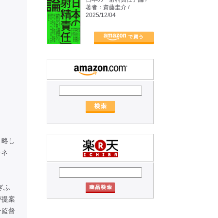
著者：齋藤圭介 /
2025/12/04
、略し
キネ
ぎふ
が提案
ン監督