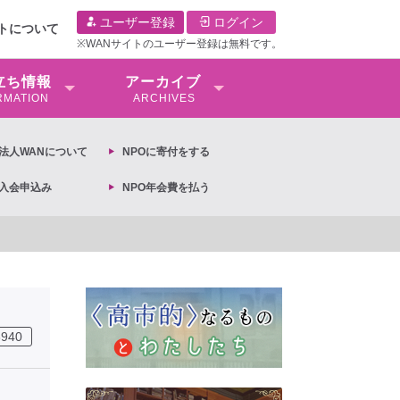
ユーザー登録
ログイン
イトについて
※WANサイトのユーザー登録は無料です。
⽴ち情報
アーカイブ
RMATION
ARCHIVES
O法⼈WANについて
NPOに寄付をする
O入会申込み
NPO年会費を払う
永能布子
自民党が多数を占めた選挙
3940