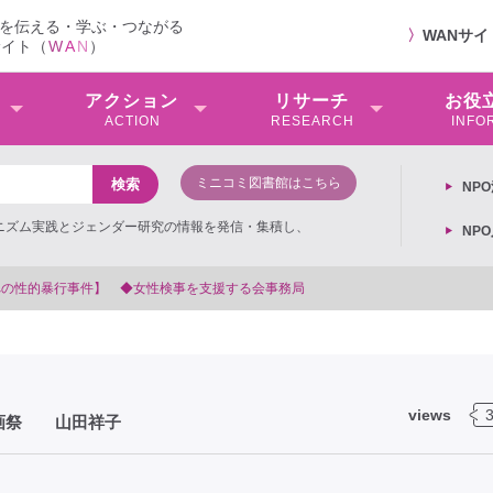
を伝える・学ぶ・つながる
〉
WANサ
サイト（
W
A
N
）
アクション
リサーチ
お役
ACTION
RESEARCH
INFO
ミニコミ図書館はこちら
NP
ミニズム実践とジェンダー研究の情報を発信・集積し、
NP
次男女共同参画基本計画の閣議決定への抗議文 ◆女性差別撤廃条約実現アクション 亀
views
映画祭 山田祥子