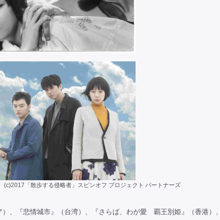
 (c)2017「散歩する侵略者」スピンオフ プロジェクト パートナーズ
ア）、『悲情城市』（台湾）、『さらば、わが愛 覇王別姫』（香港）