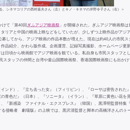
る、シネマコリアの西村嘉夫さん（左）とキノ・キネマの岸野令子さん（右）＞
かけて「第40回
ぎふアジア映画祭
」が開催された。ぎふアジア映画祭は1
イタリアと中国の映画上映などをしていたが、少しずつ上映作品がアジ
を公募してから、アジア映画の作品本数が増えた。現在は約40人の市民ス
、作品紹介、かわら版作成、企画運営、記録写真撮影、ホームページ更
フは日頃から映画館でアジア映画を観ている。私自身も市民スタッフと
市民スタッフの仲間と台湾や釜山国際映画祭、香港国際映画祭にも出かけ
（インド）、『立ち去った女』（フィリピン）、『ローサは密告された
度の青色だ』（日本）、『ソニータ』（イラン）、『草原に黄色い花を
）、『新感染 ファイナル・エクスプレス』（韓国）、黒澤明監督特集
する侵略者 劇場版』の上映では、黒沢清監督と脚本の高橋洋さんのト