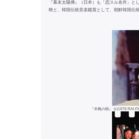
『幕末太陽傳』（日本）も「恋スル名作」と
映と、韓国伝統音楽鑑賞として、朝鮮韓国伝
『木靴の樹』 (c)1978 RAI-ITA