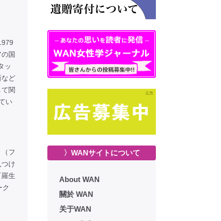
979
アの国
タッ
新など
して関
てい
』（フ
〉WANサイトについて
見つけ
『羅生
About WAN
ーク
關於 WAN
关于WAN