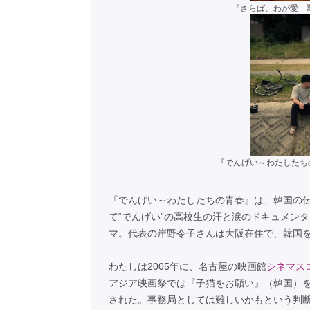
『さらば、わが愛 覇王別姫』
『でんげい～わたしたちの青春』 © 
『でんげい～わたしたちの青春』は、韓国の
て“でんげい”の高校生の汗と涙のドキュメン
マ。代表の岸野令子さんは大阪在住で、韓国
わたしは2005年に、名古屋の映画館
シネマス
アジア映画祭では『子猫をお願い』（韓国）
された。事務局としては難しいかもという判