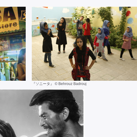
『ソニータ』 © Behrouz Badrouj