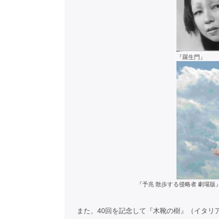
『羅生門』
『予兆 散歩する侵略者 劇場版』
また、40回を記念して『木靴の樹』（イタリ