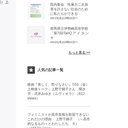
国）上
院内集会 性暴力二次加
害を許さない社会のため
に私たちができる
08/19(水)13時30分〜
群馬県立伊勢崎高等学校
「第7回iTanQ ア イ タ ン
キ
08/20(木)10時00分〜
もっと見る >>
人気の記事一覧
映画『美しく、黙りなさい』7/31（金）
上映後トーク：上野千鶴子さん 聞き
手：武井みゆき（ムヴィオラ）（612
views）
フェミニストが高市首相を歓迎できない
これだけの理由 上野千鶴子 （＜高市
的なるもの＞とわたしたち ６）