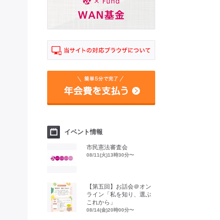
イベント情報
市民憲法審査会
08/11(火)13時30分〜
【第五回】お話会＠オン
ライン「私を知り、選ぶ
これから」
08/14(金)20時00分〜
、