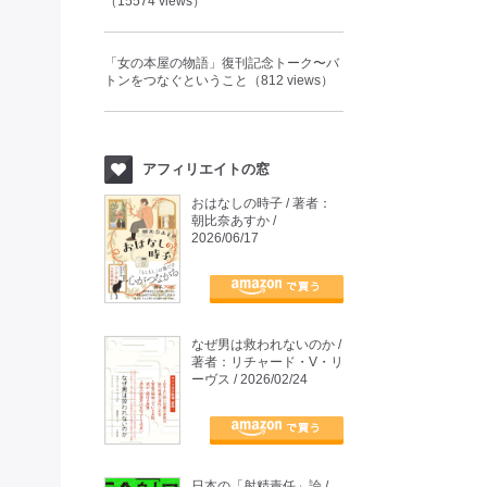
（15574 views）
「女の本屋の物語」復刊記念トーク〜バ
トンをつなぐということ（812 views）
アフィリエイトの窓
おはなしの時子 / 著者：
朝比奈あすか /
2026/06/17
なぜ男は救われないのか /
著者：リチャード・V・リ
ーヴス / 2026/02/24
日本の「射精責任」論 /