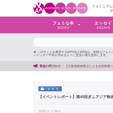
フェミニズム
フェミな本
エッセイ
BOOKS
ESSAYS
★ このサイトを運営するNPO法人WANは、多様なフェ
ジェンダー平等を求める人々に交流の場を提供します。
緊急の呼びかけ：
【抗議文】2026年3月13日第6
【イベントレポート】第40回ぎふアジア
2018.12.17 Mon