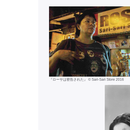
『ローサは密告された』 © Sari-Sari Store 2016