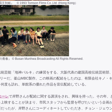
 © 1993 Tomson Films Co.,Ltd. (Hong Kong）
Busan Munhwa Broadcasting All Rights Reserved.
伝統芸能「地神パルキ」の練習をする、大阪代表の建国高校伝統芸術部
タリーだ。釜山MBC製作。この映画の配給をしたのは、有限会社キノ・
を何度も訪れ、単館系の優れた作品を宣伝配給している。
コーレ
で岸野さんが配給に関する講演をされ、興味を持った。その年、
を上映することが決まり、市民スタッフから監督を呼びたいという企画
断だったが、岸野さんにコーディネートしていただき、チョン・ジェウ