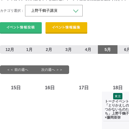
カテゴリ選択：
12月
1月
2月
3月
4月
5月
6
＜＜ 前の週へ
次の週へ ＞＞
15日
16日
17日
18日
東京
トークイベント
「とりかえしの
つかないものた
ち」上野千鶴子
×藤岡亜弥