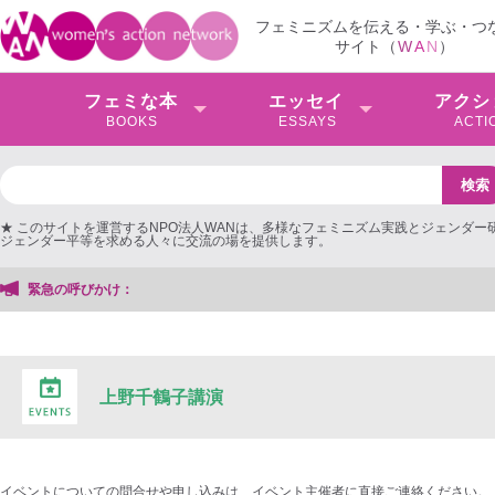
フェミニズムを伝える・学ぶ・つ
サイト（
W
A
N
）
フェミな本
エッセイ
アクシ
BOOKS
ESSAYS
ACTI
★ このサイトを運営するNPO法人WANは、多様なフェミニズム実践とジェンダー
ジェンダー平等を求める人々に交流の場を提供します。
緊急の呼びかけ：
上野千鶴子講演
イベントについての問合せや申し込みは、イベント主催者に直接ご連絡ください。