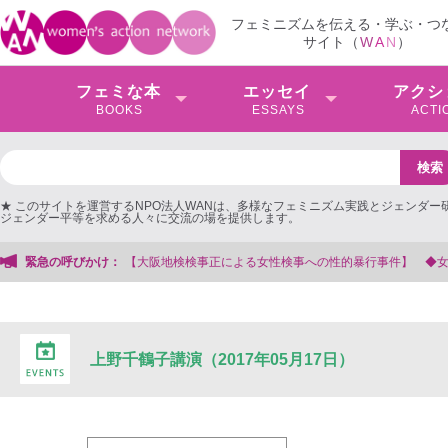
フェミニズムを伝える・学ぶ・つ
サイト（
W
A
N
）
フェミな本
エッセイ
アクシ
BOOKS
ESSAYS
ACTI
★ このサイトを運営するNPO法人WANは、多様なフェミニズム実践とジェンダー
ジェンダー平等を求める人々に交流の場を提供します。
阪地検検事正による女性検事への性的暴行事件】 ◆女性検事を支援する会事務局
緊急の呼びかけ：
上野千鶴子講演（2017年05月17日）