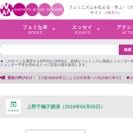
フェミニズムを伝える・学ぶ・つ
サイト（
W
A
N
）
フェミな本
エッセイ
アクシ
BOOKS
ESSAYS
ACTI
★ このサイトを運営するNPO法人WANは、多様なフェミニズム実践とジェンダー
ジェンダー平等を求める人々に交流の場を提供します。
緊急の呼びかけ：
【大阪地検検事正による女性検事への性的暴行事件】 ◆女性検事を支援す
上野千鶴子講演（2016年04月05日）