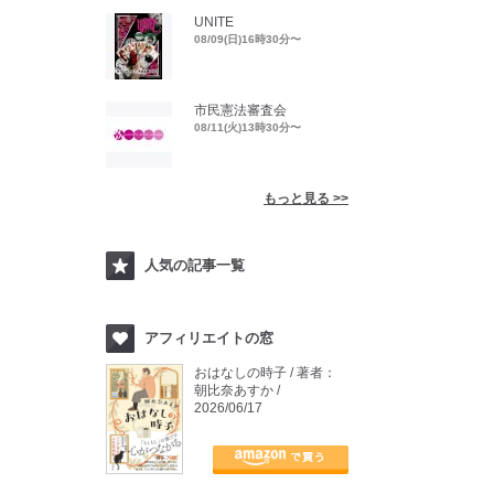
UNITE
08/09(日)16時30分〜
市民憲法審査会
08/11(火)13時30分〜
もっと見る >>
人気の記事一覧
アフィリエイトの窓
おはなしの時子 / 著者：
朝比奈あすか /
2026/06/17