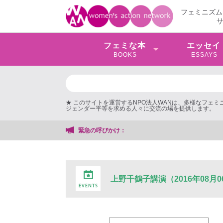
フェミニズム
フェミな本
エッセイ
BOOKS
ESSAYS
★ このサイトを運営するNPO法人WANは、多様なフェ
ジェンダー平等を求める人々に交流の場を提供します。
緊急の呼びかけ：
上野千鶴子講演（2016年08月0