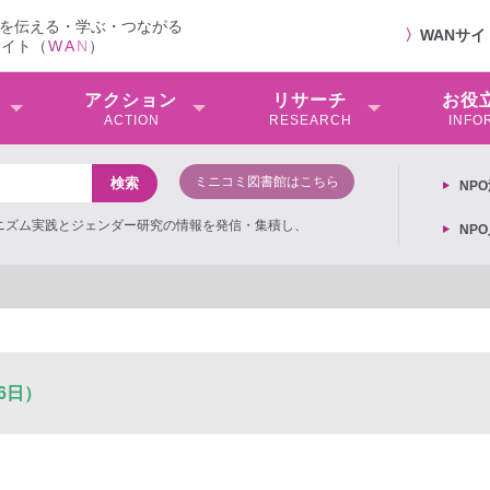
を伝える・学ぶ・つながる
〉
WANサ
サイト（
W
A
N
）
アクション
リサーチ
お役
ACTION
RESEARCH
INFO
ミニコミ図書館はこちら
NP
ミニズム実践とジェンダー研究の情報を発信・集積し、
NP
6日）