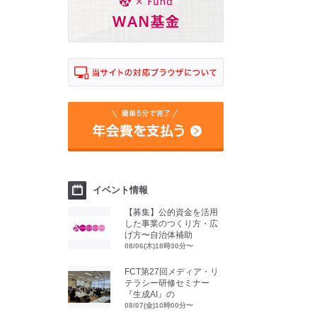
イベント情報
【募集】公的資金を活用
した事業のつくり方・広
げ方〜自治体補助
08/06(木)18時30分〜
FCT第27回メディア・リ
テラシー研修セミナー
『生成AI』の
08/07(金)10時00分〜