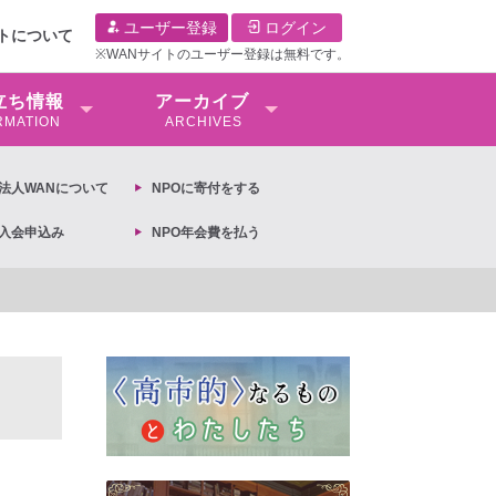
ユーザー登録
ログイン
イトについて
※WANサイトのユーザー登録は無料です。
⽴ち情報
アーカイブ
RMATION
ARCHIVES
O法⼈WANについて
NPOに寄付をする
O入会申込み
NPO年会費を払う