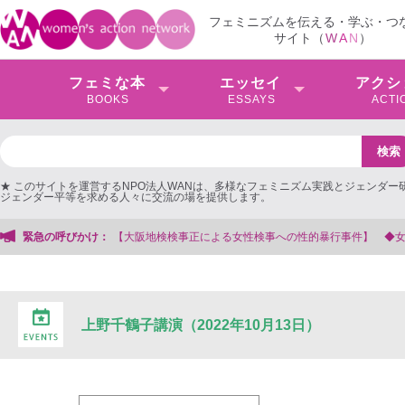
フェミニズムを伝える・学ぶ・つ
サイト（
W
A
N
）
フェミな本
エッセイ
アクシ
BOOKS
ESSAYS
ACTI
★ このサイトを運営するNPO法人WANは、多様なフェミニズム実践とジェンダー
ジェンダー平等を求める人々に交流の場を提供します。
【大阪地検検事正による女性検事への性的暴行事件】 ◆女性検事を支援する会
緊急の呼びかけ：
上野千鶴子講演（2022年10月13日）