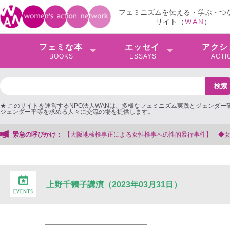
フェミニズムを伝える・学ぶ・つ
サイト（
W
A
N
）
フェミな本
エッセイ
アクシ
BOOKS
ESSAYS
ACTI
★ このサイトを運営するNPO法人WANは、多様なフェミニズム実践とジェンダー
ジェンダー平等を求める人々に交流の場を提供します。
緊急の呼びかけ：
【大阪地検検事正による女性検事への性的暴行事件】 ◆
上野千鶴子講演（2023年03月31日）