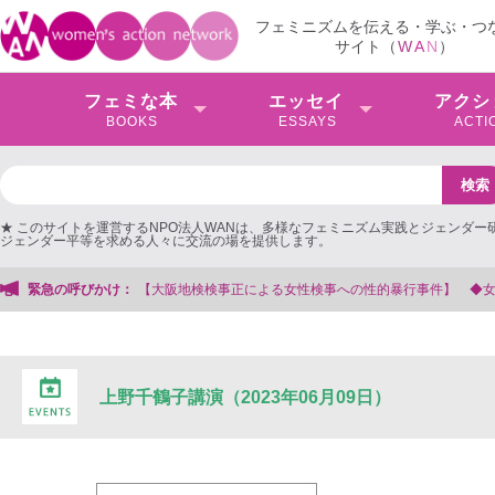
フェミニズムを伝える・学ぶ・つ
サイト（
W
A
N
）
フェミな本
エッセイ
アクシ
BOOKS
ESSAYS
ACTI
★ このサイトを運営するNPO法人WANは、多様なフェミニズム実践とジェンダー
ジェンダー平等を求める人々に交流の場を提供します。
大阪地検検事正による女性検事への性的暴行事件】 ◆女性検事を支援する会事務
緊急の呼びかけ：
上野千鶴子講演（2023年06月09日）