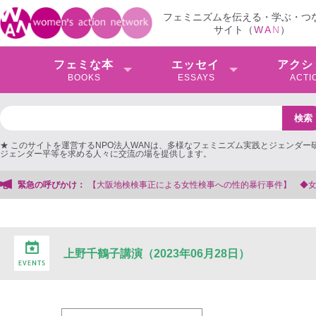
フェミニズムを伝える・学ぶ・つ
サイト（
W
A
N
）
フェミな本
エッセイ
アクシ
BOOKS
ESSAYS
ACTI
★ このサイトを運営するNPO法人WANは、多様なフェミニズム実践とジェンダー
ジェンダー平等を求める人々に交流の場を提供します。
大阪地検検事正による女性検事への性的暴行事件】 ◆女性検事を支援する会事務
緊急の呼びかけ：
上野千鶴子講演（2023年06月28日）