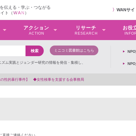
を伝える・学ぶ・つながる
〉
WANサ
サイト（
W
A
N
）
アクション
リサーチ
お役
ACTION
RESEARCH
INFO
ミニコミ図書館はこちら
NP
ミニズム実践とジェンダー研究の情報を発信・集積し、
NP
会事務局
に直接ご連絡ください。