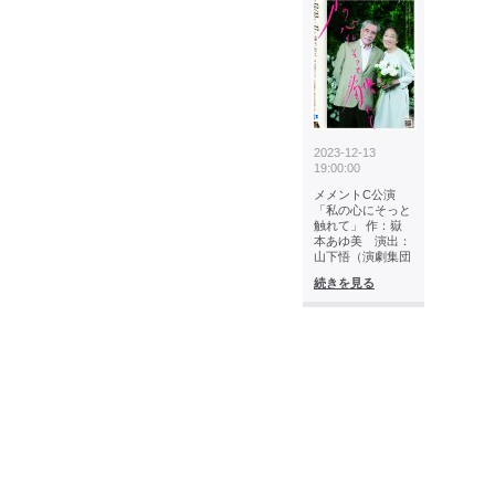
2023-12-13
19:00:00
メメントC公演
「私の心にそっと
触れて」 作：嶽
本あゆ美 演出：
山下悟（演劇集団
続きを見る