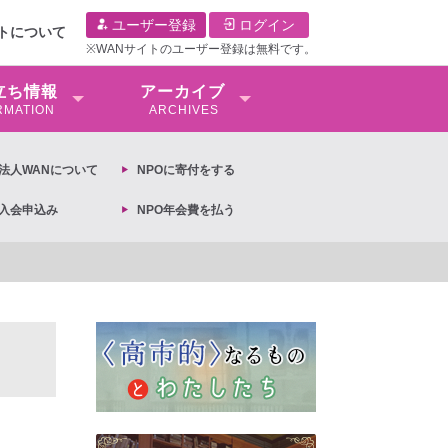
ユーザー登録
ログイン
イトについて
※WANサイトのユーザー登録は無料です。
⽴ち情報
アーカイブ
RMATION
ARCHIVES
O法⼈WANについて
NPOに寄付をする
O入会申込み
NPO年会費を払う
【抗議文】2026年3月13日第6次男女共同参画基本計画の閣議決定