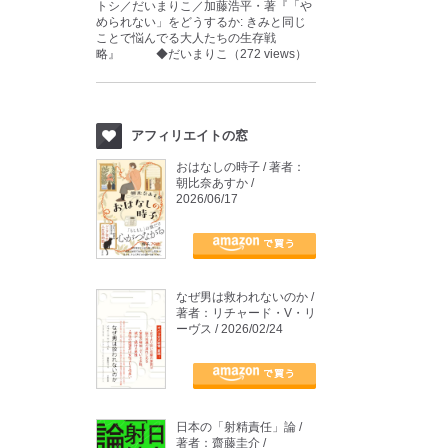
トシ／だいまりこ／加藤浩平・著『「や
められない」をどうするか: きみと同じ
ことで悩んでる大人たちの生存戦
略』 ◆だいまりこ（272 views）
アフィリエイトの窓
おはなしの時子 / 著者：
朝比奈あすか /
2026/06/17
なぜ男は救われないのか /
著者：リチャード・V・リ
ーヴス / 2026/02/24
日本の「射精責任」論 /
著者：齋藤圭介 /