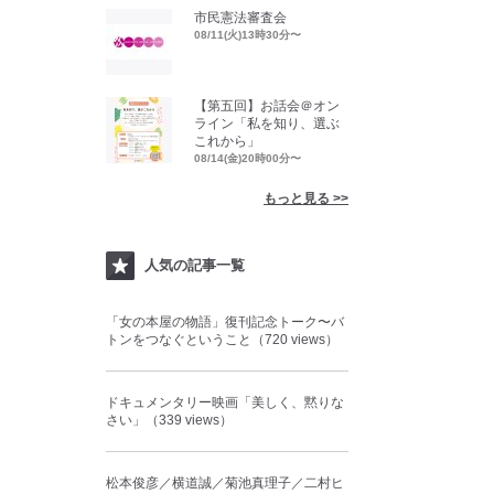
市民憲法審査会
08/11(火)13時30分〜
【第五回】お話会＠オン
ライン「私を知り、選ぶ
これから」
08/14(金)20時00分〜
もっと見る >>
人気の記事一覧
「女の本屋の物語」復刊記念トーク〜バ
トンをつなぐということ（720 views）
ドキュメンタリー映画「美しく、黙りな
さい」（339 views）
松本俊彦／横道誠／菊池真理子／二村ヒ