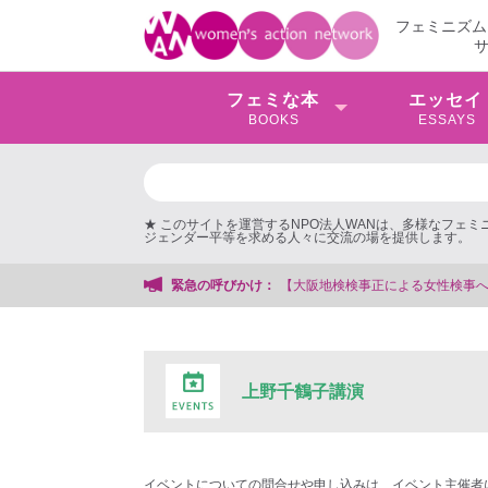
フェミニズム
フェミな本
エッセイ
BOOKS
ESSAYS
★ このサイトを運営するNPO法人WANは、多様なフェ
ジェンダー平等を求める人々に交流の場を提供します。
【大阪地検検事正による女性検事への性的暴行事件】 ◆女性検事を支援する
緊急の呼びかけ：
上野千鶴子講演
イベントについての問合せや申し込みは、イベント主催者