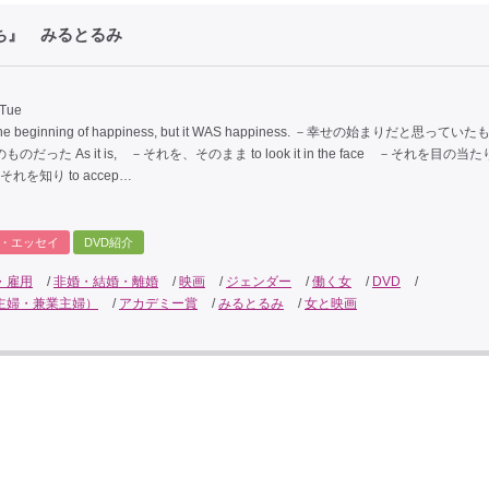
ち』 みるとるみ
 Tue
was the beginning of happiness, but it WAS happiness. －幸せの始まりだと思っていた
だった As it is, －それを、そのまま to look it in the face －それを目の当
－それを知り to accep…
・エッセイ
DVD紹介
・雇用
/
非婚・結婚・離婚
/
映画
/
ジェンダー
/
働く女
/
DVD
/
主婦・兼業主婦）
/
アカデミー賞
/
みるとるみ
/
女と映画