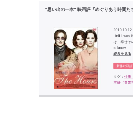
"思い出の一本" 映画評『めぐりあう時間た
2010.10.12
I felt it 
は、幸せそのもの
to know 
続きを見る
新作映画評
タグ：
仕事
主婦（専業