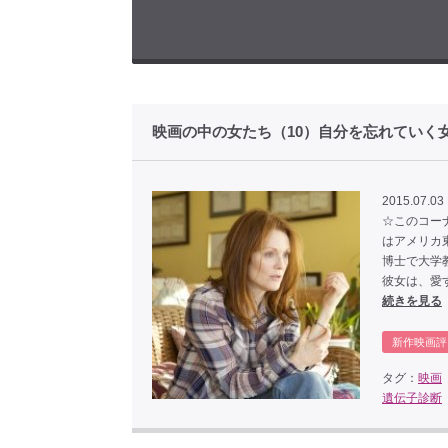
映画の中の女たち（10）自分を忘れていく
2015.07.03 
☆このコー
はアメリカ
博士で大学
彼女は、愛
続きを見る
新作映画評
タグ：
映画
遺伝子診断