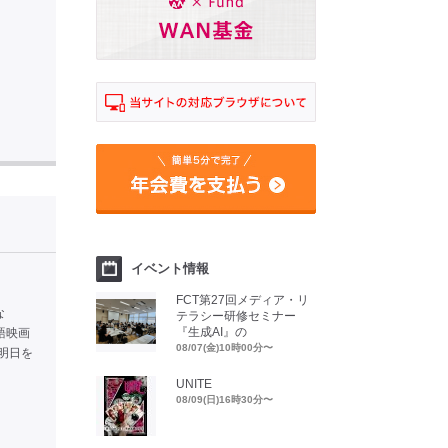
イベント情報
FCT第27回メディア・リ
な
テラシー研修セミナー
『生成AI』の
語映画
08/07(金)10時00分〜
明日を
UNITE
08/09(日)16時30分〜