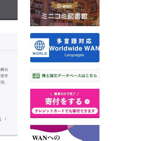
の舞台
も医学
冒頭、
画
/