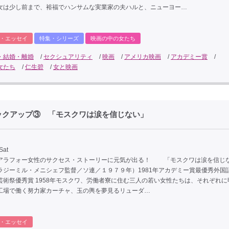
女は少し前まで、裕福でハンサムな実業家の夫ハルと、ニューヨー…
・エッセイ
特集・シリーズ
映画の中の女たち
・結婚・離婚
/
セクシュアリティ
/
映画
/
アメリカ映画
/
アカデミー賞
/
女たち
/
仁生碧
/
女と映画
ックアップ③ 「モスクワは涙を信じない」
Sat
アラフォー女性のサクセス・ストーリーに元気が出る！ 「モスクワは涙を信じ
ラジーミル・メニシェフ監督／ソ連／１９７９年）1981年アカデミー賞最優秀外国
芸術祭優秀賞 1958年モスクワ、労働者寮に住む三人の若い女性たちは、それぞれに
工場で働く努力家カーチャ、玉の輿を夢見るリューダ…
・エッセイ