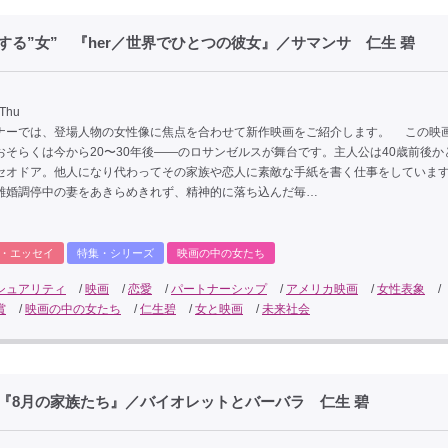
る”女” 『her／世界でひとつの彼女』／サマンサ 仁生 碧
 Thu
ナーでは、登場人物の女性像に焦点を合わせて新作映画をご紹介します。 この映
おそらくは今から20〜30年後——のロサンゼルスが舞台です。主人公は40歳前後か
セオドア。他人になり代わってその家族や恋人に素敵な手紙を書く仕事をしていま
離婚調停中の妻をあきらめきれず、精神的に落ち込んだ毎…
・エッセイ
特集・シリーズ
映画の中の女たち
シュアリティ
/
映画
/
恋愛
/
パートナーシップ
/
アメリカ映画
/
女性表象
/
賞
/
映画の中の女たち
/
仁生碧
/
女と映画
/
未来社会
『8月の家族たち』／バイオレットとバーバラ 仁生 碧