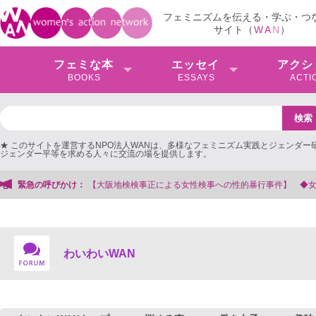
フェミニズムを伝える・学ぶ・つ
サイト（
W
A
N
）
フェミな本
エッセイ
アクシ
BOOKS
ESSAYS
ACTI
★ このサイトを運営するNPO法人WANは、多様なフェミニズム実践とジェンダー
ジェンダー平等を求める人々に交流の場を提供します。
大阪地検検事正による女性検事への性的暴行事件】 ◆女性検事を支援する会事務
緊急の呼びかけ：
わいわいWAN