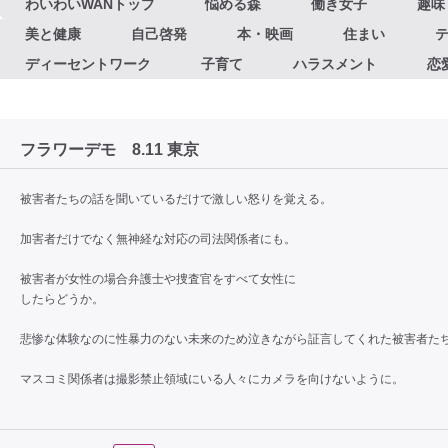
わいわいWANトップ
悩める森
働き女子
趣味
美と健康
自己啓発
本・映画
住まい
ディーセントワーク
子育て
ハラスメント
恋
フラワーデモ 8.11 東京
被害者たちの話を聞いているだけで激しい怒りを覚える。
加害者だけでなく無神経な対応の司法関係者にも。
被害者が女性の場合弁護士や捜査官をすべて女性に
したらどうか。
悲惨な体験なのに性暴力のない未来のため泣きながら証言してくれた被害者た
マスコミ関係者は撮影禁止領域にいる人々にカメラを向けないように。