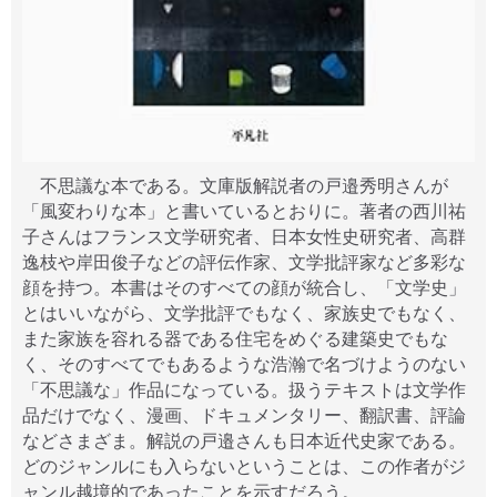
不思議な本である。文庫版解説者の戸邉秀明さんが
「風変わりな本」と書いているとおりに。著者の西川祐
子さんはフランス文学研究者、日本女性史研究者、高群
逸枝や岸田俊子などの評伝作家、文学批評家など多彩な
顔を持つ。本書はそのすべての顔が統合し、「文学史」
とはいいながら、文学批評でもなく、家族史でもなく、
また家族を容れる器である住宅をめぐる建築史でもな
く、そのすべてでもあるような浩瀚で名づけようのない
「不思議な」作品になっている。扱うテキストは文学作
品だけでなく、漫画、ドキュメンタリー、翻訳書、評論
などさまざま。解説の戸邉さんも日本近代史家である。
どのジャンルにも入らないということは、この作者がジ
ャンル越境的であったことを示すだろう。