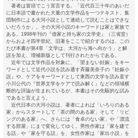
著者は冒頭でこう宣言する。「近代百三十年のあいだ
に日本語で書かれた大量の文学作品を一つテキスト、集
団制作による大河小説として連続して読むことはできな
いだろうか」。その大河小説のキーワードは家と家族で
ある。1998年刊の『借家と持ち家の文学史』（三省堂）
からおよそ四半世紀、旧著をここで紹介するのは、この
たび本書が第4章「文学は、大河から海へ向かう」と解
説を加え、増補新版として刊行されたからである。
近年では文学作品を対象に、「望まない妊娠」をキー
ワードとして近代小説を読み通す斉藤美奈子の『妊娠小
説』や、ケアをキーワードとして東西の文学を読み直す
小川公代の『世界文学をケアで読み解く』などの領域横
断的な評論が生まれているが、本書はその先駆的な試み
であると言えよう。
近代日本の大河小説は、著者によれば「いろりのある
家」からスタートして「茶の間のある家」そして「リビ
ングのある家」へ、さらには「食卓のない家」や「漂流
する部屋」にまで変化してゆく。男性作家は「家を建て
る話」や「家を守る話」を、女性作家は「家出小説」を