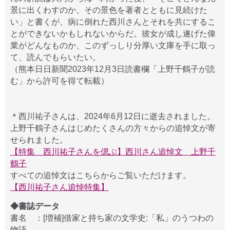
景に出くわすのか、その景色を著者とともに見続けた
い」と書くが、病に倒れた西川さんとそれを共にするこ
とができないかもしれないからだ。彼女が成し遂げた偉
業がどんなものか、このずっしり分厚い文庫を手に取っ
て、読んでもらいたい。
（熊本日日新聞2023年12月3日読書欄「上野千鶴子が読
む」から許可を得て転載）
＊西川祐子さんは、2024年6月12日に逝去されました。
上野千鶴子さんはじめたくさんの方々からの追悼文が寄
せられました。
【特集 西川祐子さんを偲ぶ】西川さん追悼文 上野千
鶴子
すべての追悼文はこちらからご覧いただけます。
【西川祐子さん追悼特集】
◆書誌データ
書名 ：[増補]借家と持ち家の文学史:「私」のうつわの
物語