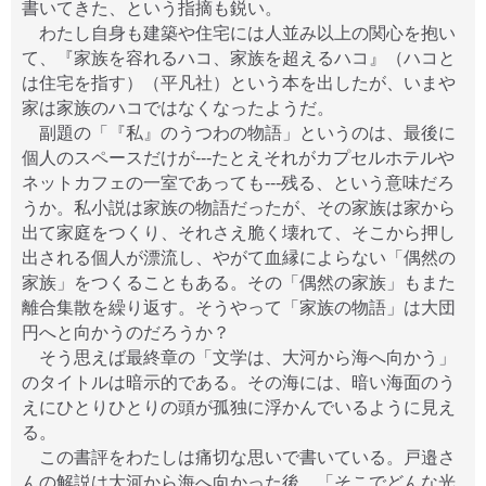
書いてきた、という指摘も鋭い。
わたし自身も建築や住宅には人並み以上の関心を抱い
て、『家族を容れるハコ、家族を超えるハコ』（ハコと
は住宅を指す）（平凡社）という本を出したが、いまや
家は家族のハコではなくなったようだ。
副題の「『私』のうつわの物語」というのは、最後に
個人のスペースだけが---たとえそれがカプセルホテルや
ネットカフェの一室であっても---残る、という意味だろ
うか。私小説は家族の物語だったが、その家族は家から
出て家庭をつくり、それさえ脆く壊れて、そこから押し
出される個人が漂流し、やがて血縁によらない「偶然の
家族」をつくることもある。その「偶然の家族」もまた
離合集散を繰り返す。そうやって「家族の物語」は大団
円へと向かうのだろうか？
そう思えば最終章の「文学は、大河から海へ向かう」
のタイトルは暗示的である。その海には、暗い海面のう
えにひとりひとりの頭が孤独に浮かんでいるように見え
る。
この書評をわたしは痛切な思いで書いている。戸邉さ
んの解説は大河から海へ向かった後、「そこでどんな光