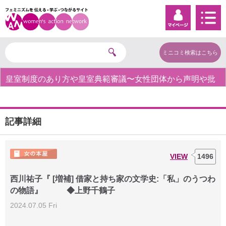
ミニコミ検索はこちら
皇室制度のあり方や皇室典範審議〜女性団体から声明や批
判の声〜
記事詳細
VIEW
1496
西川祐子『 [増補] 借家と持ち家の文学史:「私」のうつわ
の物語』 ◆上野千鶴子
2024.07.05 Fri