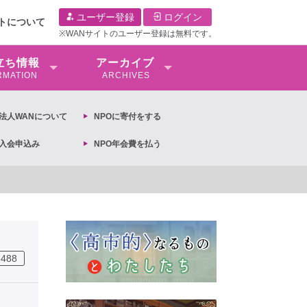
ユーザー登録
ログイン
イトについて
※WANサイトのユーザー登録は無料です。
⽴ち情報
アーカイブ
RMATION
ARCHIVES
O法⼈WANについて
NPOに寄付をする
O入会申込み
NPO年会費を払う
3488