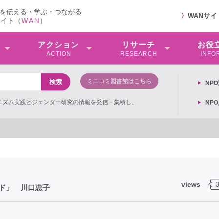
を伝える・学ぶ・つながる
〉
WANサ
サイト（
W
A
N
）
アクション
リサーチ
お役
ACTION
RESEARCH
INFO
ミニコミ図書館はこちら
NP
ミニズム実践とジェンダー研究の情報を発信・集積し、
NP
views
ド」 川口恵子