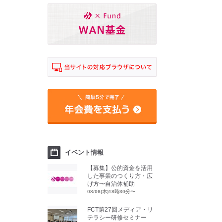
イベント情報
【募集】公的資金を活用
した事業のつくり方・広
げ方〜自治体補助
08/06(木)18時30分〜
FCT第27回メディア・リ
テラシー研修セミナー