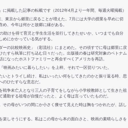
録」に掲載した記事の転載です（2012年4月より一年間、毎週火曜掲載）
末、東京から郷里に戻ることが増えた。7月には大学の授業を早めに切
含め、今年は何かと故郷に縁がある。
母の助けを得て育児と学生生活を並行してきたせいか、いつまでも自分
しめにかかっている気がする。
ダーの比較映画史」（彩流社）にまとめた。その頃すでに母は郷里に戻
ひたすら執筆に打ち込む日々だった。出版後の春は研究対象のベトナム
話になったホストファミリーと再会すべくアメリカを再訪。
め『映画みたいに暮らしたい』を上梓。それで一区切りついた。
たいとトライし続け、私はいったい何をしてきたのかと振り返る時、思
へのひたすらな意志だ。
を戦争未亡人となり三人の子育てをしながら小学校教師として生きた祖
て通勤する祖母が自慢だったと、よく母は言っていたものだ。
。その母がいつの間にか小さく痩せて見えた時は胸をつかれたが、話し
を楽しそうにする。私はこの母から本の面白さと、映画の素晴らしさを