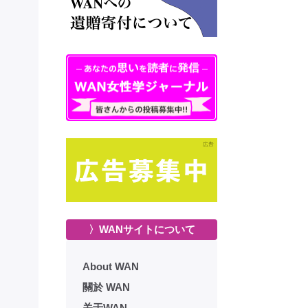
〉WANサイトについて
About WAN
關於 WAN
关于WAN