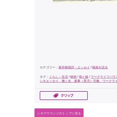
カテゴリー：
新作映画評・エッセイ
/
映画を語る
タグ：
くらし・生活
/
映画
/
母と娘
/
ワークライフバラ
シネエッセイ、働く女、家事（育児）労働、ワークラ
シネマラウンジのトップに戻る