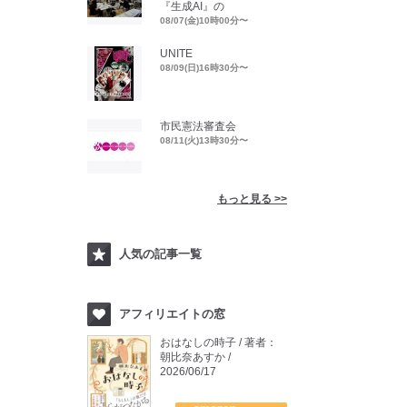
『生成AI』の
08/07(金)10時00分〜
UNITE
08/09(日)16時30分〜
市民憲法審査会
08/11(火)13時30分〜
もっと見る >>
人気の記事一覧
アフィリエイトの窓
おはなしの時子 / 著者：
朝比奈あすか /
2026/06/17