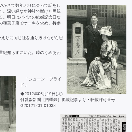
やかさで数年ぶりに会って話をし
た。深い緑なす神社で挙げた両親
る。明日はパパとの結婚記念日な
の和菓子店でケーキを求め、持参
かえりに同じ社を通り抜けながら思
世紀知らずにいた。時のうめあわ
「ジューン・ブライ
ド」
◆2012年06月19日(火)
付愛媛新聞［四季録］掲載記事より・転載許可番号
G20121201-01033