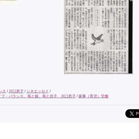
ンス
/
川口恵子
/
シネエッセイ
/
イフ・バランス、母と娘、母と息子、川口恵子
/
家事（育児）労働