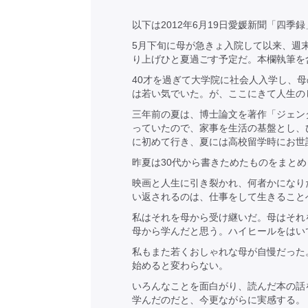
以下は2012年6月19日愛媛新聞「四季
5月下旬に母が急きょ入院して以来、週
り上げひと夏過ごす予定だ。本欄執筆を
40才を過ぎて大学院に社会人入学し、
は若い気でいた。が、ここにきて人生の
三年前の夏は、博士論文を著作「ジェン
っていたので、家事を生活の基盤とし、
に初めて行き、夏には高校留学時にお世
昨夏は30代から書きためたものをまと
映画と人生に引き裂かれ、何者かになり
い返されるのは、仕事をして生きること
私はそれを母から受け継いだ。母はそれ
母から学んだと思う。ハイヒールをはい
私もまた若くおしゃれな母が自慢だった
始めると変わらない。
いろんなことを面白がり、読んだ本の話
学んだのだと、今更ながらに実感する。