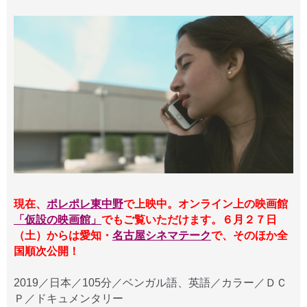
現在、
ポレポレ東中野
で上映中。オンライン上の映画館
「仮設の映画館」
でもご覧いただけます。６月２７日
（土）からは愛知・
名古屋シネマテーク
で、そのほか全
国順次公開！
2019／日本／105分／ベンガル語、英語／カラー／ＤＣ
Ｐ／ドキュメンタリー