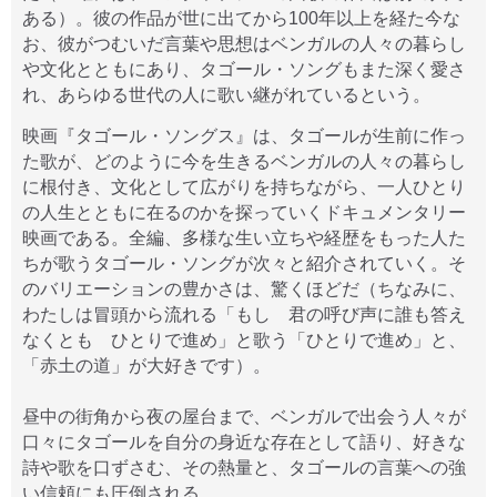
ある）。彼の作品が世に出てから100年以上を経た今な
お、彼がつむいだ言葉や思想はベンガルの人々の暮らし
や文化とともにあり、タゴール・ソングもまた深く愛さ
れ、あらゆる世代の人に歌い継がれているという。
映画『タゴール・ソングス』は、タゴールが生前に作っ
た歌が、どのように今を生きるベンガルの人々の暮らし
に根付き、文化として広がりを持ちながら、一人ひとり
の人生とともに在るのかを探っていくドキュメンタリー
映画である。全編、多様な生い立ちや経歴をもった人た
ちが歌うタゴール・ソングが次々と紹介されていく。そ
のバリエーションの豊かさは、驚くほどだ（ちなみに、
わたしは冒頭から流れる「もし 君の呼び声に誰も答え
なくとも ひとりで進め」と歌う「ひとりで進め」と、
「赤土の道」が大好きです）。
昼中の街角から夜の屋台まで、ベンガルで出会う人々が
口々にタゴールを自分の身近な存在として語り、好きな
詩や歌を口ずさむ、その熱量と、タゴールの言葉への強
い信頼にも圧倒される。