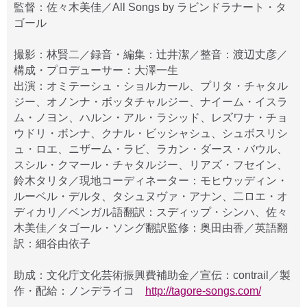
監督：佐々木美佳／All Songs by ラビンドラナート・タ
ゴール
撮影：林賢二／録音・編集：辻井潔／整音：渡辺丈彦／
構成・プロデューサー：大澤一生
出演：オミテーシュ・ショルカール、プリタ・チャタル
ジー、オノンナ・ボッタチャルジー、ナイーム・イスラ
ム・ノヨン、ハルン・アル・ラシッド、レズワナ・チョ
ウドリ・ボンナ、クナル・ビッシャシュ、シュボスリシ
ュ・ロエ、ニザーム・ラビ、ラカン・ダース・バウル、
スシル・クマール・チャタルジー、リアズ・フセイン、
鈴木タリタ／現地コーディネーター：モヒウッディン・
ルーベル・デルタ、タシュヌヴァ・アナン、二ロエ・オ
ディカリ／ベンガル語翻訳：スディップ・シンハ、佐々
木美佳／タゴール・ソング翻訳監修：奥田由香／英語翻
訳：細谷由依子
助成：文化庁文化芸術振興費補助金／宣伝：contrail／製
作・配給：ノンデライコ
http://tagore-songs.com/