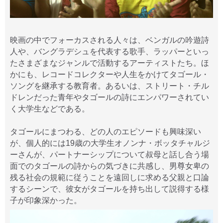
映画の中でフォーカスされる人々は、ベンガルの吟遊詩
人や、バングラデシュを代表する歌手、ラッパーといっ
たさまざまなジャンルで活動するアーティストたち。ほ
かにも、レコードコレクターや人生をかけてタゴール・
ソングを継承する教育者。あるいは、ストリート・チル
ドレンだった青年やタゴールの詩にエンパワーされてい
く大学生などである。
タゴールにまつわる、どの人のエピソードも興味深い
が、個人的には19歳の大学生オノンナ・ボッタチャルジ
ーさんが、パートナーシップについて叔母と話し合う場
面でのタゴールの詩からの気づきに共感し、男尊女卑の
残る社会の規範に従うことを遠回しに求める父親と口論
するシーンで、彼女がタゴールを持ち出して説得する様
子が印象深かった。