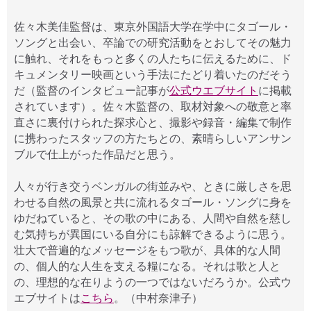
佐々木美佳監督は、東京外国語大学在学中にタゴール・
ソングと出会い、卒論での研究活動をとおしてその魅力
に触れ、それをもっと多くの人たちに伝えるために、ド
キュメンタリー映画という手法にたどり着いたのだそう
だ（監督のインタビュー記事が
公式ウエブサイト
に掲載
されています）。佐々木監督の、取材対象への敬意と率
直さに裏付けられた探求心と、撮影や録音・編集で制作
に携わったスタッフの方たちとの、素晴らしいアンサン
ブルで仕上がった作品だと思う。
人々が行き交うベンガルの街並みや、ときに厳しさを思
わせる自然の風景と共に流れるタゴール・ソングに身を
ゆだねていると、その歌の中にある、人間や自然を慈し
む気持ちが異国にいる自分にも諒解できるように思う。
壮大で普遍的なメッセージをもつ歌が、具体的な人間
の、個人的な人生を支える糧になる。それは歌と人と
の、理想的な在りようの一つではないだろうか。公式ウ
エブサイトは
こちら
。（中村奈津子）