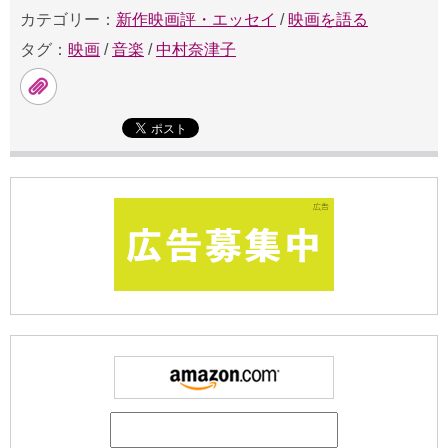
カテゴリー：
新作映画評・エッセイ
/
映画を語る
タグ：
映画
/
音楽
/
中村奈津子