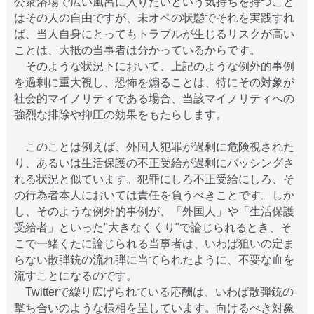
公衆浴場で広い風呂に入りたいという気持ちを持つこと
はその人の自由ですが、未オペの状態でそれを実践すれ
ば、当人自身にとってもトラブルが生じるリスクが高い
ことは、大抵の当事者は分かっているからです。
そのような状況下において、上記のような例外的事例
を過剰に重大視し、恐怖を煽ることは、特にその対象が
社会的マイノリティである場合、当該マイノリティへの
強烈な排除や抑圧の効果をもたらします。
このことは例えば、外国人犯罪が過剰に危険視された
り、あるいは生活保護の不正受給が過剰にバッシングさ
れる状況と似ています。犯罪にしろ不正受給にしろ、そ
の行為者本人においては責任を負うべきことです。しか
し、そのような例外的事例が、「外国人」や「生活保護
受給者」といった"大きなくくり"で論じられるとき、そ
こで一緒くたに論じられる当事者は、いわば狙いの定ま
らない散弾銃の流れ弾に当てられたように、不要な血を
流すことになるのです。
Twitterで繰り広げられている応酬は、いわば散弾銃の
撃ち合いのような様相を呈しています。向けるべき対象