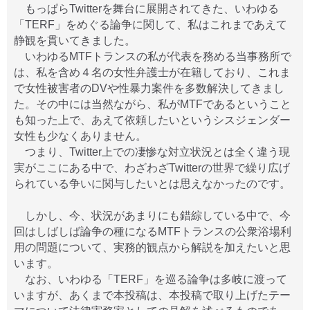
もっぱらTwitterを舞台に展開されてきた、いわゆる
「TERF」をめぐる論争に関して、私はこれまであえて
静観を貫いてきました。
いわゆるMTFトランスの私が代表を務める当事務所で
は、私を含め４名の女性弁護士が在籍しており、これま
で女性被害者のDVや性暴力案件を多数解決してきまし
た。その中には当然ながら、私がMTFであるということ
も知った上で、あえて依頼したいというシスジェンダー
女性も少なくありません。
つまり、Twitter上での凄惨な対立状況とは全く違う現
実がここにある中で、わざわざTwitterの世界で繰り広げ
られている争いに関与したいとは思えなかったのです。
しかし、今、状況があまりにも錯綜している中で、今
回はしばしば論争の種になるMTFトランスの公衆浴場利
用の問題について、実務的観点から解説を加えたいと思
います。
なお、いわゆる「TERF」を巡る論争は多岐に渡って
いますが、あくまで本投稿は、本投稿で取り上げたテー