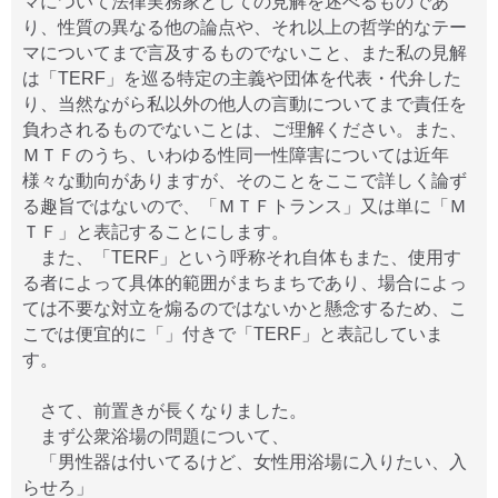
マについて法律実務家としての見解を述べるものであ
り、性質の異なる他の論点や、それ以上の哲学的なテー
マについてまで言及するものでないこと、また私の見解
は「TERF」を巡る特定の主義や団体を代表・代弁した
り、当然ながら私以外の他人の言動についてまで責任を
負わされるものでないことは、ご理解ください。また、
ＭＴＦのうち、いわゆる性同一性障害については近年
様々な動向がありますが、そのことをここで詳しく論ず
る趣旨ではないので、「ＭＴＦトランス」又は単に「Ｍ
ＴＦ」と表記することにします。
また、「TERF」という呼称それ自体もまた、使用す
る者によって具体的範囲がまちまちであり、場合によっ
ては不要な対立を煽るのではないかと懸念するため、こ
こでは便宜的に「」付きで「TERF」と表記していま
す。
さて、前置きが長くなりました。
まず公衆浴場の問題について、
「男性器は付いてるけど、女性用浴場に入りたい、入
らせろ」