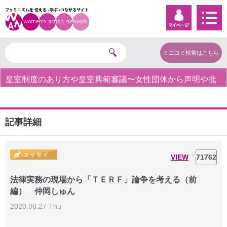
ミニコミ検索はこちら
皇室制度のあり方や皇室典範審議〜女性団体から声明や批
判の声〜
記事詳細
VIEW
71762
法律実務の現場から「ＴＥＲＦ」論争を考える（前
編） 仲岡しゅん
2020.08.27 Thu