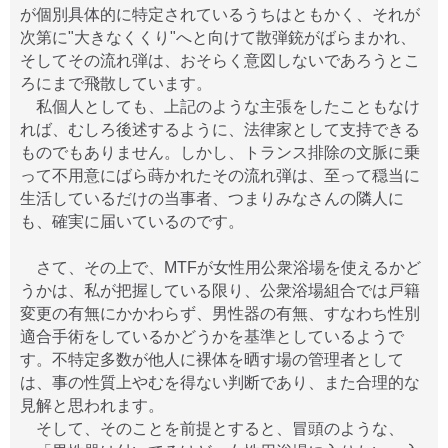
が個別具体的に特定されているうちはともかく、それが
次第に"大きなくくり"へと向けて散弾銃がばらまかれ、
そしてその流れ弾は、おそらく意図しないであろうとこ
ろにまで飛散しています。
私個人としても、上記のような主張をしたこともなけ
れば、むしろ後述するように、法律家として支持できる
ものでもありません。しかし、トランス排除の文脈に乗
って不用意にばら蒔かれたその流れ弾は、至って穏当に
生活しているだけの当事者、つまりみなさんの隣人に
も、確実に届いているのです。
さて、その上で、MTFが女性用公衆浴場を使えるかど
うかは、私が把握している限り、公衆浴場組合では戸籍
変更の有無にかかわらず、男性器の有無、すなわち性別
適合手術をしているかどうかを基準としているようで
す。不特定多数が他人に裸体を晒す場の管理者として
は、事の性質上やむを得ない判断であり、また合理的な
見解と思われます。
そして、そのことを前提とすると、冒頭のような、