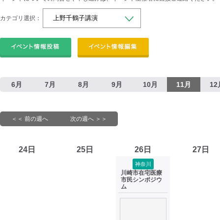
カテゴリ選択：
6月
7月
8月
9月
10月
11月
12
＜＜ 前の週へ
次の週へ ＞＞
24日
25日
26日
27日
神奈川
川崎市在宅医療
市民シンポジウ
ム