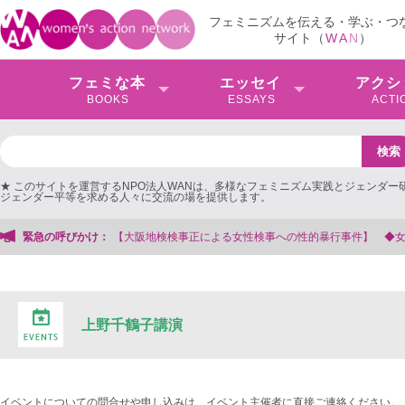
フェミニズムを伝える・学ぶ・つ
サイト（
W
A
N
）
フェミな本
エッセイ
アクシ
BOOKS
ESSAYS
ACTI
★ このサイトを運営するNPO法人WANは、多様なフェミニズム実践とジェンダー
ジェンダー平等を求める人々に交流の場を提供します。
検検事正による女性検事への性的暴行事件】 ◆女性検事を支援する会事務局
緊急の呼びかけ：
上野千鶴子講演
イベントについての問合せや申し込みは、イベント主催者に直接ご連絡ください。