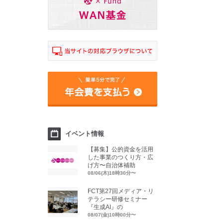
イベント情報
【募集】公的資金を活用
した事業のつくり方・広
げ方〜自治体補助
08/06(木)18時30分〜
FCT第27回メディア・リ
テラシー研修セミナー
『生成AI』の
08/07(金)10時00分〜