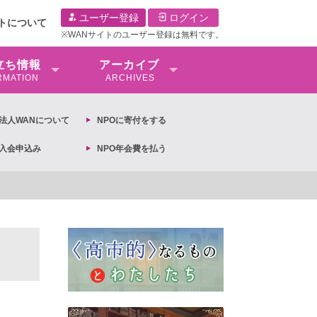
ユーザー登録
ログイン
イトについて
※WANサイトのユーザー登録は無料です。
⽴ち情報
アーカイブ
RMATION
ARCHIVES
O法⼈WANについて
NPOに寄付をする
O入会申込み
NPO年会費を払う