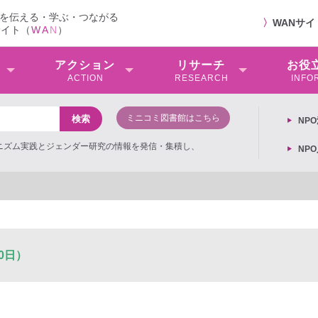
を伝える・学ぶ・つながる
〉
WANサ
サイト（
W
A
N
）
アクション
リサーチ
お役
ACTION
RESEARCH
INFO
ミニコミ図書館はこちら
NP
ミニズム実践とジェンダー研究の情報を発信・集積し、
NP
0日）