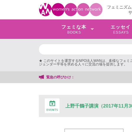
フェミニズム
フェミな本
エッセイ
BOOKS
ESSAYS
★ このサイトを運営するNPO法人WANは、多様なフェ
ジェンダー平等を求める人々に交流の場を提供します。
緊急の呼びかけ：
上野千鶴子講演（2017年11月3