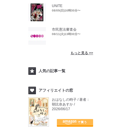
UNITE
08/09(日)16時30分〜
市民憲法審査会
08/11(火)13時30分〜
もっと見る >>
人気の記事一覧
アフィリエイトの窓
おはなしの時子 / 著者：
朝比奈あすか /
2026/06/17