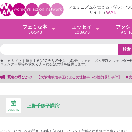
フェミニズムを伝える・学ぶ・つ
サイト（
W
A
N
）
フェミな本
エッセイ
アクシ
BOOKS
ESSAYS
ACTI
★ このサイトを運営するNPO法人WANは、多様なフェミニズム実践とジェンダー
ジェンダー平等を求める人々に交流の場を提供します。
阪地検検事正による女性検事への性的暴行事件】 ◆女性検事を支援する会事務局
緊急の呼びかけ：
上野千鶴子講演
イベントについての問合せや申し込みは、イベント主催者に直接ご連絡ください。