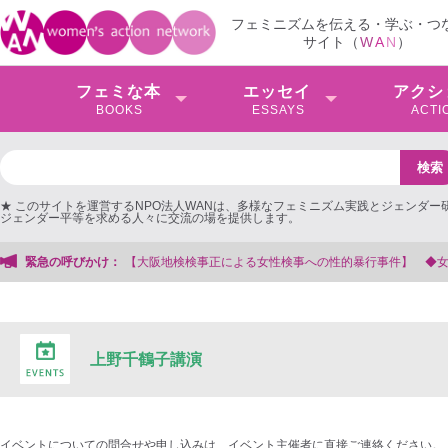
フェミニズムを伝える・学ぶ・つ
サイト（
W
A
N
）
フェミな本
エッセイ
アクシ
BOOKS
ESSAYS
ACTI
★ このサイトを運営するNPO法人WANは、多様なフェミニズム実践とジェンダー
ジェンダー平等を求める人々に交流の場を提供します。
緊急の呼びかけ：
【大阪地検検事正による女性検事への性的暴行事件】 ◆女性検事を支
上野千鶴子講演
イベントについての問合せや申し込みは、イベント主催者に直接ご連絡ください。