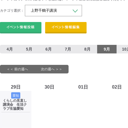
カテゴリ選択：
4月
5月
6月
7月
8月
9月
10
＜＜ 前の週へ
次の週へ ＞＞
29日
30日
01日
02日
愛知
くらしの見直し
講演会 生活ク
ラブ生協愛知