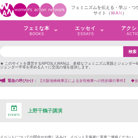
フェミニズムを伝える・学ぶ・つ
サイト（
W
A
N
）
フェミな本
エッセイ
アクシ
BOOKS
ESSAYS
ACTI
★ このサイトを運営するNPO法人WANは、多様なフェミニズム実践とジェンダー
ジェンダー平等を求める人々に交流の場を提供します。
【大阪地検検事正による女性検事への性的暴行事件】 ◆女性検事を支援する会事
緊急の呼びかけ：
上野千鶴子講演
イベントについての問合せや申し込みは、イベント主催者に直接ご連絡ください。