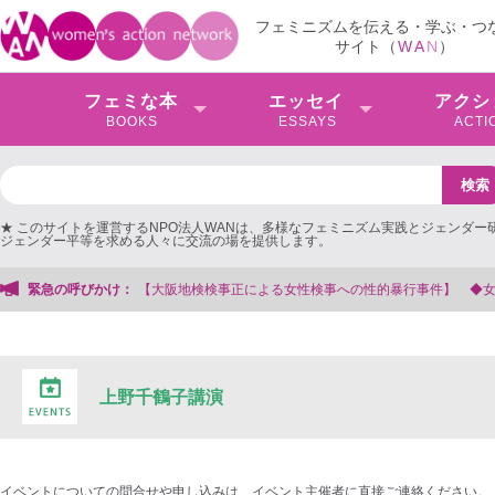
フェミニズムを伝える・学ぶ・つ
サイト（
W
A
N
）
フェミな本
エッセイ
アクシ
BOOKS
ESSAYS
ACTI
★ このサイトを運営するNPO法人WANは、多様なフェミニズム実践とジェンダー
ジェンダー平等を求める人々に交流の場を提供します。
検検事正による女性検事への性的暴行事件】 ◆女性検事を支援する会事務局
緊急の呼びかけ：
上野千鶴子講演
イベントについての問合せや申し込みは、イベント主催者に直接ご連絡ください。