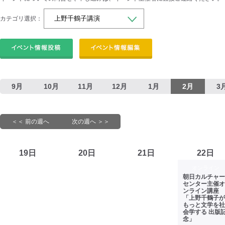
カテゴリ選択：
9月
10月
11月
12月
1月
2月
3
＜＜ 前の週へ
次の週へ ＞＞
19日
20日
21日
22日
オンライン
朝日カルチャー
センター主催オ
ンライン講座
「上野千鶴子が
もっと文学を社
会学する 出版
念」