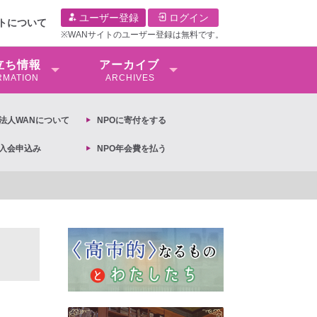
ユーザー登録
ログイン
イトについて
※WANサイトのユーザー登録は無料です。
⽴ち情報
アーカイブ
RMATION
ARCHIVES
O法⼈WANについて
NPOに寄付をする
O入会申込み
NPO年会費を払う
【抗議文】2026年3月13日第6次男女共同参