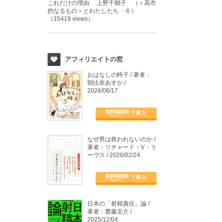
これだけの理由 上野千鶴子 （＜高市
的なるもの＞とわたしたち ６）
（15419 views）
アフィリエイトの窓
おはなしの時子 / 著者：
朝比奈あすか /
2026/06/17
なぜ男は救われないのか /
著者：リチャード・V・リ
ーヴス / 2026/02/24
日本の「射精責任」論 /
著者：齋藤圭介 /
2025/12/04