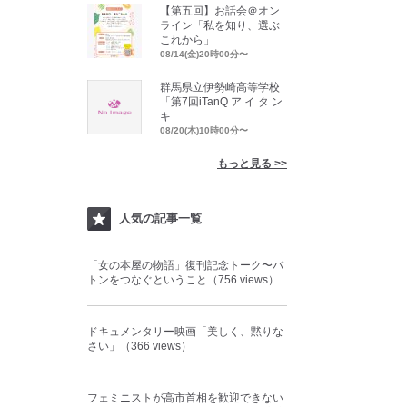
【第五回】お話会＠オン
ライン「私を知り、選ぶ
これから」
08/14(金)20時00分〜
群馬県立伊勢崎高等学校
「第7回iTanQ ア イ タ ン
キ
08/20(木)10時00分〜
もっと見る >>
人気の記事一覧
「女の本屋の物語」復刊記念トーク〜バ
トンをつなぐということ（756 views）
ドキュメンタリー映画「美しく、黙りな
さい」（366 views）
フェミニストが高市首相を歓迎できない