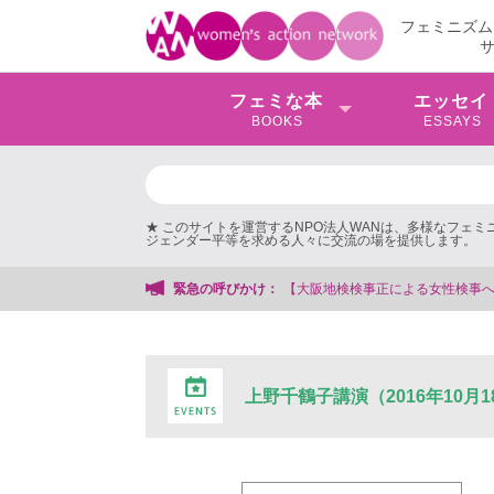
フェミニズム
フェミな本
エッセイ
BOOKS
ESSAYS
★ このサイトを運営するNPO法人WANは、多様なフェ
ジェンダー平等を求める人々に交流の場を提供します。
【大阪地検検事正による女性検事への性的暴行事件】 ◆
緊急の呼びかけ：
上野千鶴子講演（2016年10月1