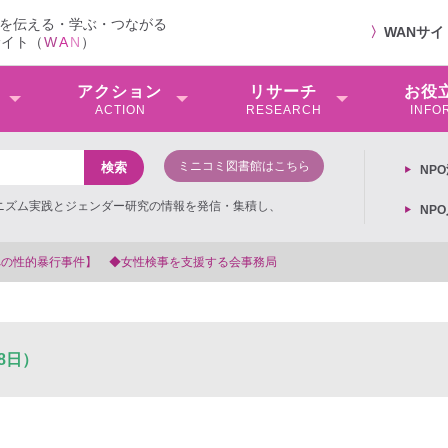
を伝える・学ぶ・つながる
〉
WANサ
サイト（
W
A
N
）
アクション
リサーチ
お役
ACTION
RESEARCH
INFO
ミニコミ図書館はこちら
NP
ミニズム実践とジェンダー研究の情報を発信・集積し、
NP
女性検事を支援する会事務局
8日）