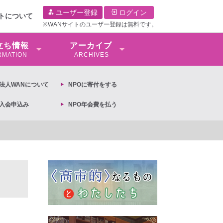
ユーザー登録
ログイン
イトについて
※WANサイトのユーザー登録は無料です。
⽴ち情報
アーカイブ
RMATION
ARCHIVES
O法⼈WANについて
NPOに寄付をする
O入会申込み
NPO年会費を払う
【抗議文】2026年3月13日第6次男女共同参画基本