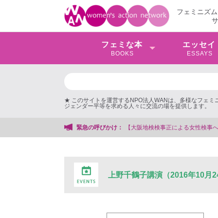
フェミニズム
フェミな本
エッセイ
BOOKS
ESSAYS
★ このサイトを運営するNPO法人WANは、多様なフェ
ジェンダー平等を求める人々に交流の場を提供します。
【大阪地検検事正による女性検事への性的暴行事件】 ◆女性検
緊急の呼びかけ：
上野千鶴子講演（2016年10月2