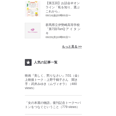
【第五回】お話会＠オン
ライン「私を知り、選ぶ
これから」
08/14(金)20時00分〜
群馬県立伊勢崎高等学校
「第7回iTanQ ア イ タ ン
キ
08/20(木)10時00分〜
もっと見る >>
人気の記事一覧
映画『美しく、黙りなさい』7/31（金）
上映後トーク：上野千鶴子さん 聞き
手：武井みゆき（ムヴィオラ）（480
views）
「女の本屋の物語」復刊記念トーク〜バ
トンをつなぐということ（779 views）