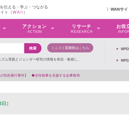
を伝える・学ぶ・つながる
〉
WANサ
サイト（
W
A
N
）
アクション
リサーチ
お役
ACTION
RESEARCH
INFO
ミニコミ図書館はこちら
NP
ミニズム実践とジェンダー研究の情報を発信・集積し、
NP
事を支援する会事務局
4日）