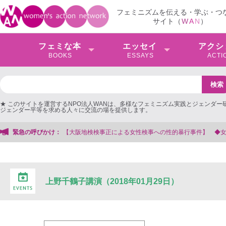
フェミニズムを伝える・学ぶ・つ
サイト（
W
A
N
）
フェミな本
エッセイ
アクシ
BOOKS
ESSAYS
ACTI
★ このサイトを運営するNPO法人WANは、多様なフェミニズム実践とジェンダー
ジェンダー平等を求める人々に交流の場を提供します。
緊急の呼びかけ：
【大阪地検検事正による女性検事への性的暴行事件】 ◆女性検事を支援す
上野千鶴子講演（2018年01月29日）