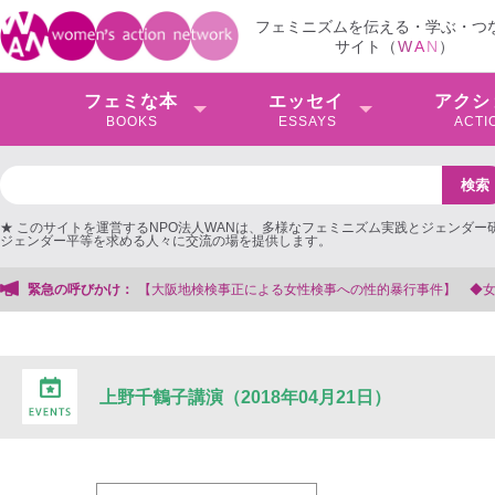
フェミニズムを伝える・学ぶ・つ
サイト（
W
A
N
）
フェミな本
エッセイ
アクシ
BOOKS
ESSAYS
ACTI
★ このサイトを運営するNPO法人WANは、多様なフェミニズム実践とジェンダー
ジェンダー平等を求める人々に交流の場を提供します。
検検事正による女性検事への性的暴行事件】 ◆女性検事を支援する会事務局
緊急の呼びかけ：
上野千鶴子講演（2018年04月21日）