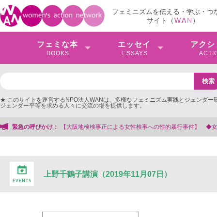
フェミニズムを伝える・学ぶ・つ
サイト（
W
A
N
）
フェミな本
エッセイ
アクシ
BOOKS
ESSAYS
ACTI
★ このサイトを運営するNPO法人WANは、多様なフェミニズム実践とジェンダー
ジェンダー平等を求める人々に交流の場を提供します。
検検事正による女性検事への性的暴行事件】 ◆女性検事を支援する会事務局
緊急の呼びかけ：
上野千鶴子講演（2019年11月07日）