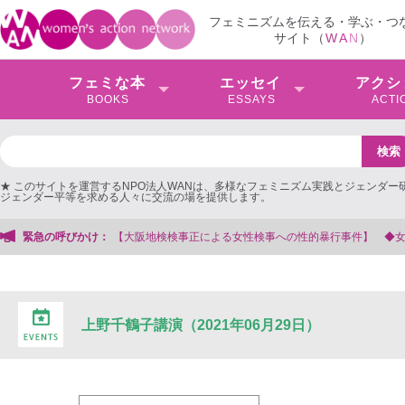
フェミニズムを伝える・学ぶ・つ
サイト（
W
A
N
）
フェミな本
エッセイ
アクシ
BOOKS
ESSAYS
ACTI
★ このサイトを運営するNPO法人WANは、多様なフェミニズム実践とジェンダー
ジェンダー平等を求める人々に交流の場を提供します。
阪地検検事正による女性検事への性的暴行事件】 ◆女性検事を支援する会事務局
緊急の呼びかけ：
上野千鶴子講演（2021年06月29日）