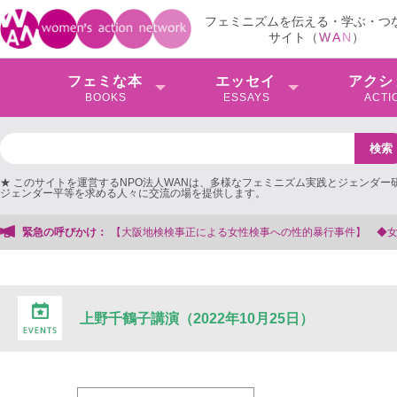
フェミニズムを伝える・学ぶ・つ
サイト（
W
A
N
）
フェミな本
エッセイ
アクシ
BOOKS
ESSAYS
ACTI
★ このサイトを運営するNPO法人WANは、多様なフェミニズム実践とジェンダー
ジェンダー平等を求める人々に交流の場を提供します。
阪地検検事正による女性検事への性的暴行事件】 ◆女性検事を支援する会事務局
緊急の呼びかけ：
上野千鶴子講演（2022年10月25日）