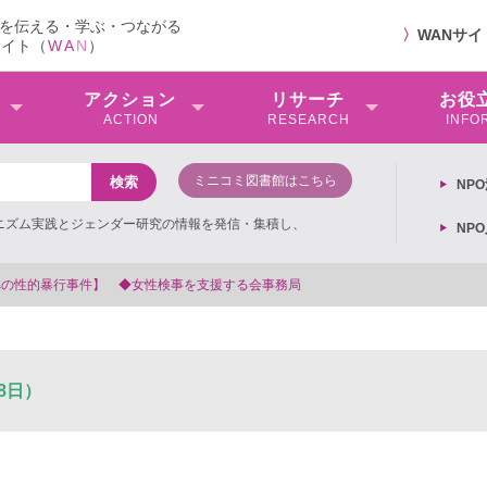
を伝える・学ぶ・つながる
〉
WANサ
サイト（
W
A
N
）
アクション
リサーチ
お役
ACTION
RESEARCH
INFO
ミニコミ図書館はこちら
NP
ミニズム実践とジェンダー研究の情報を発信・集積し、
NP
会事務局
8日）