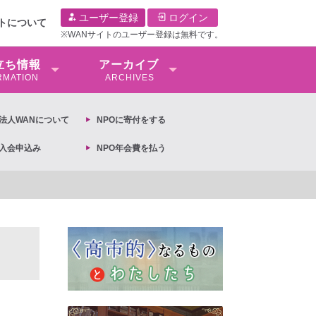
ユーザー登録
ログイン
イトについて
※WANサイトのユーザー登録は無料です。
⽴ち情報
アーカイブ
RMATION
ARCHIVES
O法⼈WANについて
NPOに寄付をする
O入会申込み
NPO年会費を払う
【抗議文】2026年3月13日第6次男女共同参画基本計画の閣議決定