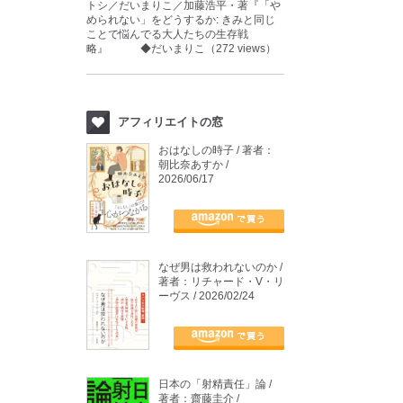
トシ／だいまりこ／加藤浩平・著『「や
められない」をどうするか: きみと同じ
ことで悩んでる大人たちの生存戦
略』 ◆だいまりこ（272 views）
アフィリエイトの窓
おはなしの時子 / 著者：
朝比奈あすか /
2026/06/17
なぜ男は救われないのか /
著者：リチャード・V・リ
ーヴス / 2026/02/24
日本の「射精責任」論 /
著者：齋藤圭介 /