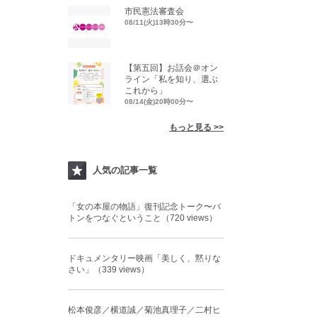
市民憲法審査会
08/11(火)13時30分〜
【第五回】お話会＠オン
ライン「私を知り、選ぶ
これから」
08/14(金)20時00分〜
もっと見る >>
人気の記事一覧
「女の本屋の物語」復刊記念トーク〜バ
トンをつなぐということ（720 views）
ドキュメンタリー映画「美しく、黙りな
さい」（339 views）
松本俊彦／横道誠／菊池真理子／二村ヒ