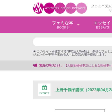
フェミニズム
フェミな本
エッセイ
BOOKS
ESSAYS
★ このサイトを運営するNPO法人WANは、多様なフェ
ジェンダー平等を求める人々に交流の場を提供します。
【大阪地検検事正による女性検事への性的暴行事件】 ◆女性検事を支援する
緊急の呼びかけ：
上野千鶴子講演（2023年04月2