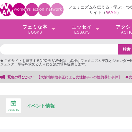
フェミニズムを伝える・学ぶ・つ
サイト（
W
A
N
）
フェミな本
エッセイ
アクシ
BOOKS
ESSAYS
ACTI
★ このサイトを運営するNPO法人WANは、多様なフェミニズム実践とジェンダー
ジェンダー平等を求める人々に交流の場を提供します。
事件】 ◆女性検事を支援する会事務局
緊急の呼びかけ：
イベント情報