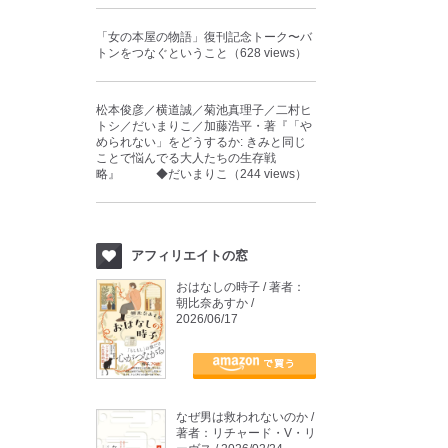
「女の本屋の物語」復刊記念トーク〜バ
トンをつなぐということ（628 views）
松本俊彦／横道誠／菊池真理子／二村ヒ
トシ／だいまりこ／加藤浩平・著『「や
められない」をどうするか: きみと同じ
ことで悩んでる大人たちの生存戦
略』 ◆だいまりこ（244 views）
アフィリエイトの窓
おはなしの時子 / 著者：
朝比奈あすか /
2026/06/17
なぜ男は救われないのか /
著者：リチャード・V・リ