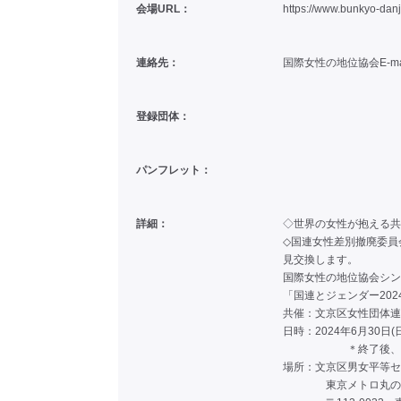
会場URL：
https://www.bunkyo-danj
連絡先：
国際女性の地位協会E-mail：i
登録団体：
パンフレット：
詳細：
◇世界の女性が抱える共
◇国連女性差別撤廃委員
見交換します。
国際女性の地位協会シン
「国連とジェンダー20
共催：文京区女性団体連
日時：2024年6月30日
＊終了後、交流タイ
場所：文京区男女平等セ
東京メトロ丸の内線