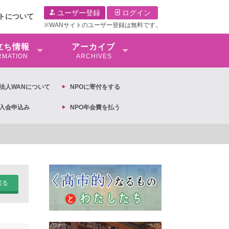
ユーザー登録
ログイン
イトについて
※WANサイトのユーザー登録は無料です。
⽴ち情報
アーカイブ
RMATION
ARCHIVES
O法⼈WANについて
NPOに寄付をする
O入会申込み
NPO年会費を払う
【抗議文】2026年3月13日第6次男女共同参画基本計画
戻る