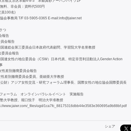
京都文京区本郷4-8-3 本郷真砂アーバンハイツ1F
無料、非会員：資料代500円
員100名)
 T/F 03-5905-0365 E-mail:
info@jaiwr.net
さつ
員会報告
委員会報告
連総会第三委員会日本政府代表顧問、学習院大学名誉教授
位委員会報告
性の地位委員会（CSW）日本代表、特定非営利活動法人Gender Action
事
連女性差別撤廃委員会報告
差別撤廃委員会委員、亜細亜大学教授
(公財）アジア女性交流・研究フォーラム理事長、国際女性の地位協会国際委員長
SW68フォーラム オンラインパラレルイベント 実施報告
塾大学教授、堀口悦子 明治大学准教授
ps://www.jaiwr.com/_files/ugd/1ca7fc_88175316dbb44e3583e360695a9b88bf.pdf
シェア