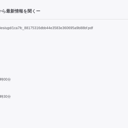
会から最新情報を聞くー
/_files/ugd/1ca7fc_88175316dbb44e3583e360695a9b88bf.pdf
4時00分
6時30分