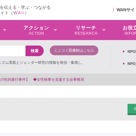
を伝える・学ぶ・つながる
〉
WANサ
サイト（
W
A
N
）
アクション
リサーチ
お役
ACTION
RESEARCH
INFO
ミニコミ図書館はこちら
NP
ミニズム実践とジェンダー研究の情報を発信・集積し、
NP
を支援する会事務局