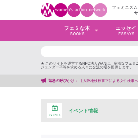
フェミニズム
フェミな本
エッセイ
BOOKS
ESSAYS
★ このサイトを運営するNPO法人WANは、多様なフェ
ジェンダー平等を求める人々に交流の場を提供します。
【大阪地検検事正による女性検事への性的暴行事件】 ◆女性検事
緊急の呼びかけ：
イベント情報