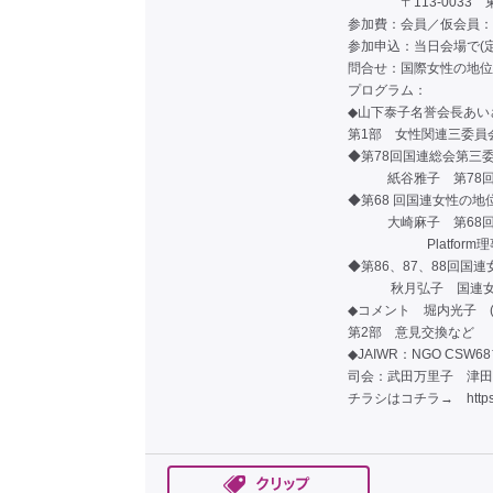
〒113-0033 東
参加費：会員／仮会員：
参加申込：当日会場で(定
問合せ：国際女性の地位協会事務局
プログラム：
◆山下泰子名誉会長あい
第1部 女性関連三委
◆第78回国連総会第三
紙谷雅子 第78回国
◆第68 回国連女性の地
大崎麻子 第68回国連女
Platform理
◆第86、87、88回国
秋月弘子 国連女性
◆コメント 堀内光子 
第2部 意見交換など
◆JAIWR：NGO C
司会：武田万里子 津田
チラシはコチラ→
htt