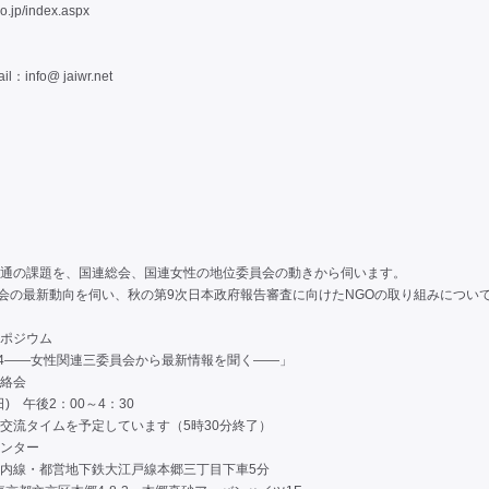
o.jp/index.aspx
nfo@ jaiwr.net
通の課題を、国連総会、国連女性の地位委員会の動きから伺います。
会の最新動向を伺い、秋の第9次日本政府報告審査に向けたNGOの取り組みについ
ポジウム
24――女性関連三委員会から最新情報を聞く――」
絡会
(日) 午後2：00～4：30
ムを予定しています（5時30分終了）
ンター
・都営地下鉄大江戸線本郷三丁目下車5分