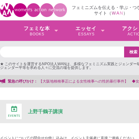
フェミニズムを伝える・学ぶ・つ
サイト（
W
A
N
）
フェミな本
エッセイ
アクシ
BOOKS
ESSAYS
ACTI
★ このサイトを運営するNPO法人WANは、多様なフェミニズム実践とジェンダー
ジェンダー平等を求める人々に交流の場を提供します。
検事正による女性検事への性的暴行事件】 ◆女性検事を支援する会事務局
緊急の呼びかけ：
上野千鶴子講演
イベントについての問合せや申し込みは、イベント主催者に直接ご連絡ください。