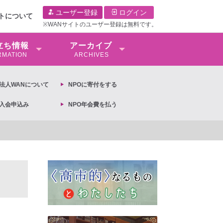
ユーザー登録
ログイン
イトについて
※WANサイトのユーザー登録は無料です。
⽴ち情報
アーカイブ
RMATION
ARCHIVES
O法⼈WANについて
NPOに寄付をする
O入会申込み
NPO年会費を払う