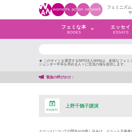
フェミニズム
フェミな本
エッセイ
BOOKS
ESSAYS
★ このサイトを運営するNPO法人WANは、多様なフェ
ジェンダー平等を求める人々に交流の場を提供します。
緊急の呼びかけ：
上野千鶴子講演
イベントについての問合せや申し込みは、イベント主催者