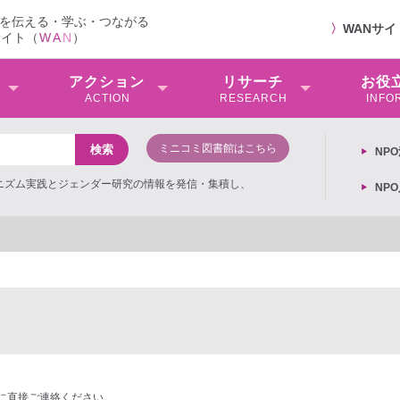
を伝える・学ぶ・つながる
〉
WANサ
サイト（
W
A
N
）
アクション
リサーチ
お役
ACTION
RESEARCH
INFO
ミニコミ図書館はこちら
NP
ミニズム実践とジェンダー研究の情報を発信・集積し、
NP
に直接ご連絡ください。