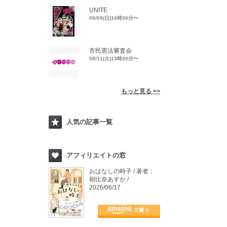
UNITE
08/09(日)16時30分〜
市民憲法審査会
08/11(火)13時30分〜
もっと見る >>
人気の記事一覧
アフィリエイトの窓
おはなしの時子 / 著者：
朝比奈あすか /
2026/06/17