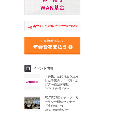
イベント情報
【募集】公的資金を活用
した事業のつくり方・広
げ方〜自治体補助
08/06(木)18時30分〜
FCT第27回メディア・リ
テラシー研修セミナー
『生成AI』の
08/07(金)10時00分〜