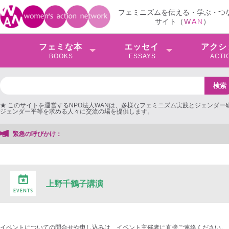
フェミニズムを伝える・学ぶ・つ
サイト（
W
A
N
）
フェミな本
エッセイ
アクシ
BOOKS
ESSAYS
ACTI
★ このサイトを運営するNPO法人WANは、多様なフェミニズム実践とジェンダー
ジェンダー平等を求める人々に交流の場を提供します。
緊急の呼びかけ：
上野千鶴子講演
イベントについての問合せや申し込みは、イベント主催者に直接ご連絡ください。