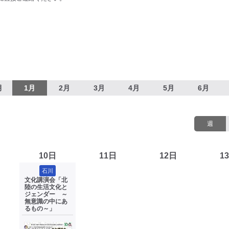
月
1月
2月
3月
4月
5月
6月
週
10日
11日
12日
1
石川
文化講演会「北
陸の生活文化と
ジェンダー ～
無意識の中にあ
るもの～」