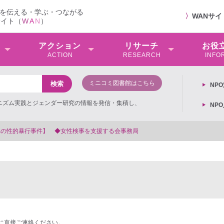
を伝える・学ぶ・つながる
〉
WANサ
サイト（
W
A
N
）
アクション
リサーチ
お役
ACTION
RESEARCH
INFO
ミニコミ図書館はこちら
NP
ミニズム実践とジェンダー研究の情報を発信・集積し、
NP
を支援する会事務局
に直接ご連絡ください。