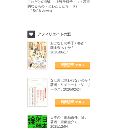
これだけの理由 上野千鶴子 （＜高市
的なるもの＞とわたしたち ６）
（15416 views）
アフィリエイトの窓
おはなしの時子 / 著者：
朝比奈あすか /
2026/06/17
なぜ男は救われないのか /
著者：リチャード・V・リ
ーヴス / 2026/02/24
日本の「射精責任」論 /
著者：齋藤圭介 /
2025/12/04