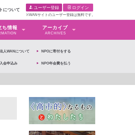
ユーザー登録
ログイン
イトについて
※WANサイトのユーザー登録は無料です。
⽴ち情報
アーカイブ
RMATION
ARCHIVES
O法⼈WANについて
NPOに寄付をする
O入会申込み
NPO年会費を払う
【抗議文】2026年3月13日第6次男女共同参画基本計画