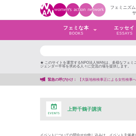
フェミニズム
フェミな本
エッセイ
BOOKS
ESSAYS
★ このサイトを運営するNPO法人WANは、多様なフェ
ジェンダー平等を求める人々に交流の場を提供します。
【大阪地検検事正による女性検事への性的暴行事件】 ◆女性検事
緊急の呼びかけ：
上野千鶴子講演
イベントについての問合せや申し込みは、イベント主催者