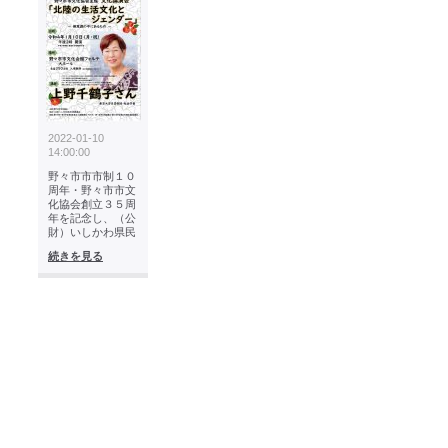
2022-01-10
14:00:00
野々市市市制１０
周年・野々市市文
化協会創立３５周
年を記念し、（公
財）いしかわ県民
続きを見る