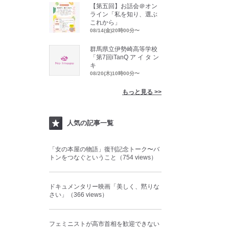
【第五回】お話会＠オン
ライン「私を知り、選ぶ
これから」
08/14(金)20時00分〜
群馬県立伊勢崎高等学校
「第7回iTanQ ア イ タ ン
キ
08/20(木)10時00分〜
もっと見る >>
人気の記事一覧
「女の本屋の物語」復刊記念トーク〜バ
トンをつなぐということ（754 views）
ドキュメンタリー映画「美しく、黙りな
さい」（366 views）
フェミニストが高市首相を歓迎できない