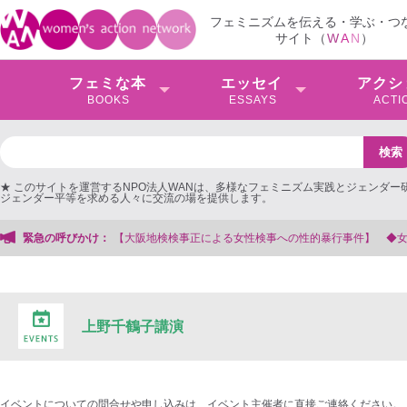
フェミニズムを伝える・学ぶ・つ
サイト（
W
A
N
）
フェミな本
エッセイ
アクシ
BOOKS
ESSAYS
ACTI
★ このサイトを運営するNPO法人WANは、多様なフェミニズム実践とジェンダー
ジェンダー平等を求める人々に交流の場を提供します。
阪地検検事正による女性検事への性的暴行事件】 ◆女性検事を支援する会事務局
緊急の呼びかけ：
上野千鶴子講演
イベントについての問合せや申し込みは、イベント主催者に直接ご連絡ください。