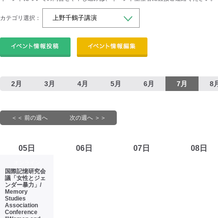
カテゴリ選択：
2月
3月
4月
5月
6月
7月
8
＜＜ 前の週へ
次の週へ ＞＞
05日
06日
07日
08日
オンライン
国際記憶研究会
議「女性とジェ
ンダー暴力」/
Memory
Studies
Association
Conference