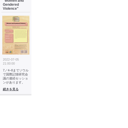
"Women and
Gendered
Violence"
2022-07-05
21:00:00
7／4−8までソウル
で国際記憶研究会
議の連続セッショ
ンがあります。
続きを見る