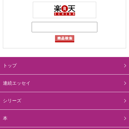
トップ
連続エッセイ
シリーズ
本