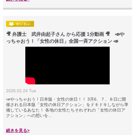
🎥 弁護士 武井由起子さん から応援 1分動画 🎥 📣や
っちゃおう！「女性の休日」全国一斉アクション 📣
2026.02.24 Tue
📣やっちゃおう！日本版・女性の休日！！ 3月6、７、８日に開
催される日本版「女性の休日アクション」をドキドキしながら準
備しているあなた！ 各地の女性たちそれぞれの「女性の休日ア
クション」への想いを...
続きを見る>