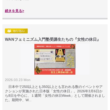
続きを見る>
WANフェミニズム入門塾受講生たちの『女性の休日』
2026.03.23 Mon
日本中で250以上とも350以上とも言われる数のイベントやア
クションが実施された日本版「女性の休日」。2026年3月6日か
ら8日を中心に、１週間「女性の休日Week」として開催されまし
た。期間中、W...