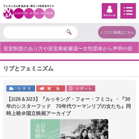
ミニコミ検索はこちら
皇室制度のあり方や皇室典範審議〜女性団体から声明や批
判の声〜
リブとフェミニズム
【2/26＆3/23】『ルッキング・フォー・フミコ』・『30
年のシスターフッド 70年代ウーマンリブの女たち』同
時上映＠国立映画アーカイブ