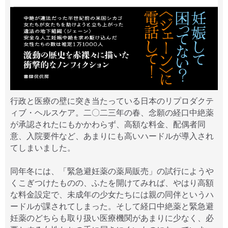
行政と医療の壁に突き当たっている日本のリプロダクテ
ィブ・ヘルスケア。二〇二三年の春、念願の経口中絶薬
が承認されたにもかかわらず、高額な料金、配偶者同
意、入院要件など、あまりにも高いハードルが導入され
てしまいました。
同年冬には、「緊急避妊薬の薬局販売」の試行にようや
くこぎつけたものの、ふたを開けてみれば、やはり高額
な料金設定で、未成年の少女たちには親の同伴というハ
ードルが課されてしまった。そして経口中絶薬と緊急避
妊薬のどちらも取り扱い医療機関があまりに少なく、必