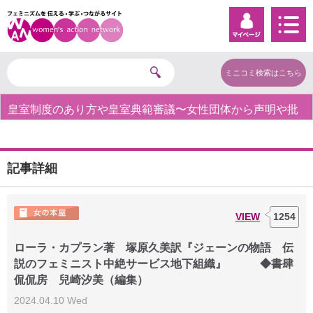
ミニコミ検索はこちら
皇室制度のあり方や皇室典範審議〜女性団体から声明や批
判の声〜
記事詳細
VIEW
1254
ローラ・カプラン著 塚原久美訳『ジェーンの物語 伝
説のフェミニスト中絶サービス地下組織』 ◆書肆
侃侃房 兒崎汐美（編集）
2024.04.10 Wed