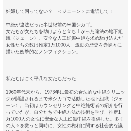
妊娠して困ってない？ ＜ジェーン＞に電話して！
中絶が違法だった半世紀前の米国シカゴ。
女たちが女たちを助けようと立ち上がった違法の地下組
織〈ジェーン〉。安全な人工妊娠中絶を求め駆け込んだ
女性たちの数は推定1万1000人。激動の歴史を赤裸々に
描いた衝撃的なノンフィクション。
私たちはごく平凡な女たちだった
1960年代末から、1973年に最初の合法的な中絶クリニッ
クが開設されるまで米シカゴで活動した地下組織〈ジェ
ーン〉。当初はカウンセリングと中絶施術者の紹介を行
っていたが、自分たちで中絶方法の技術を学び、推定1
万1000人の女性に安全な人工妊娠中絶を提供した。多く
の人々を救うと同時に、女性の権利に関する社会的な議