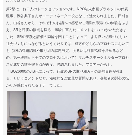
たのではないでしょうか。
第2部は、お二人のトークセッションです。NPO法人参画プラネットの代表
理事、渋谷典子さんがコーディネーター役となって進められました。田村さ
ん、山谷さんから、それぞれのお話への感想やご活動の現場での体験をふま
え、SRと評価の接点を探る、示唆に富んだコメントをいくつかいただきま
した。SRの実践と評価の両輪を回すことによって、より良い組織づくりや
社会づくりにつながるというくだりでは、双方のどちらのプロセスにおいて
も（SRの課題認識や取り組み課題設定、あるいは評価指標を決めるなど
の、第一段階から全てのプロセスにおいて）マルチステークホルダープロセ
スが成功の鍵を握る点が再度、強調されました。フロアーからも、
「ISO26000のJIS化によって、行政のSRの取り組みへの法的責任が強ま
る」というコメントなど、積極的なご意見や質問があり、参加者の関心の拡
がりが感じられたセミナーでした。