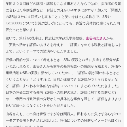
年間２００回ほどの講演・講師をこなす田村さんならではの、参加者の反応
に合わせた事例提供など、お話しの分かりやすさはさすが！加えて「関西人
のSRは３分に１回笑いを取ること」と笑いをはさむ柔軟さで、SRや
ISO26000について知識の浅い方にとっても、身近で具体的に感じられた内
容だったと思います。
続いて、第1部の後半は、同志社大学政策学部教授、
山谷清志さん
から、
「実践へ活かす評価のあり方を考える―「評価」をめぐる現状と課題をふま
えて」というテーマでの講演をいただきました。
評価の目的や質について考えるとき、SRの実践と非常に共通する部分が多
いと思われると、山谷さんから前半の基調報告への感想から始まり、評価を
組織活動やSRの実践に活かしていくために、「評価の質が問われるとはど
ういうことか」「どうすれば、目的が達成できる評価がつくられるか」な
ど、評価にまつわる全体的なお話をコンパクトにまとめていただきました。
日本の評価に対する傾向（評価への理解の浅さ、評価に対する誤解など）
や、ご専門の行政評価の分野からの具体的な事例を通して、評価をよりより
良い実践へとつなぐヒントをいただきました。
山谷さんも、ご出身は青森ですが今は関西人。田村さんに負けず劣らずのユ
ーモアで会場を巻き込むお話しに、評価についての難解なイメージもほぐれ