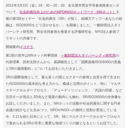
2012年3月2日（金）18：30～20：30、名古屋市男女平等参画推進センタ
ーにて、
社会的責任向上のためのNPO/NGOネットワーク（NNネット）
主
催の第3回セミナー「社会的責任（SR）が拓く、組織力アップ―あなたの組
織は、ISO26000をどう活かせるか。」を開催しました。一般財団法人ダイ
バーシティ研究所、男女共同参画を推進する評価研究会、NPO法人参画プ
ラネットの共催です。
開催案内は
コチラ
。
第1部の前半はNNネット幹事団体、
一般財団法人ダイバーシティ研究所
の
代表理事、田村太郎さんから、基調報告として「国際規格ISO26000の意義
とSRの最新動向」についてお話をいただきました。
SRの国際規格として、最も多くの国とセクターの参画と合意を得て生まれ
たISO26000の基本的な考え方から、構成と活用のポイント、特に「マルチ
ステークホルダープロセス」「デューディリジェンス」「共謀の回避」など
注目すべき視点とJIS化など最新の動向にも触れ、SR/ISO26000の全体像を
お話しくださいました。また、NNネットの活動や社会的責任に関する円卓
会議の紹介なども含みつつ、NPOやNGOへの期待と役割が変化している
今、3.11を経た日本にとって、SR、特にマルチステークホルダープロセス
で進められるSRが非常に重要な地域づくりの鍵となるというお話でした。