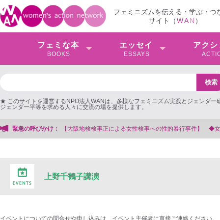
フェミニズムを伝える・学ぶ・つ
サイト（
W
A
N
）
フェミな本
エッセイ
アクシ
BOOKS
ESSAYS
ACTI
★ このサイトを運営するNPO法人WANは、多様なフェミニズム実践とジェンダー
ジェンダー平等を求める人々に交流の場を提供します。
大阪地検検事正による女性検事への性的暴行事件】 ◆女性検事を支援する会事務
緊急の呼びかけ：
上野千鶴子講演
イベントについての問合せや申し込みは、イベント主催者に直接ご連絡ください。