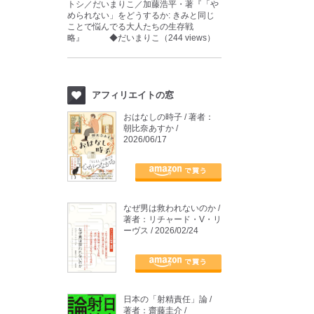
トシ／だいまりこ／加藤浩平・著『「や
められない」をどうするか: きみと同じ
ことで悩んでる大人たちの生存戦
略』 ◆だいまりこ（244 views）
アフィリエイトの窓
おはなしの時子 / 著者：
朝比奈あすか /
2026/06/17
なぜ男は救われないのか /
著者：リチャード・V・リ
ーヴス / 2026/02/24
日本の「射精責任」論 /
著者：齋藤圭介 /