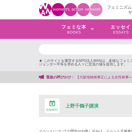
フェミニズム
フェミな本
エッセイ
BOOKS
ESSAYS
★ このサイトを運営するNPO法人WANは、多様なフェ
ジェンダー平等を求める人々に交流の場を提供します。
【大阪地検検事正による女性検事への性的暴行事件】 ◆女性検事を
緊急の呼びかけ：
上野千鶴子講演
イベントについての問合せや申し込みは、イベント主催者