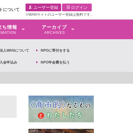
ユーザー登録
ログイン
イトについて
※WANサイトのユーザー登録は無料です。
⽴ち情報
アーカイブ
RMATION
ARCHIVES
O法⼈WANについて
NPOに寄付をする
O入会申込み
NPO年会費を払う
【抗議文】2026年3月13日第6次男女共同参画基本計画の