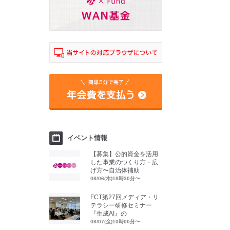
イベント情報
【募集】公的資金を活用
した事業のつくり方・広
げ方〜自治体補助
08/06(木)18時30分〜
FCT第27回メディア・リ
テラシー研修セミナー
『生成AI』の
08/07(金)10時00分〜