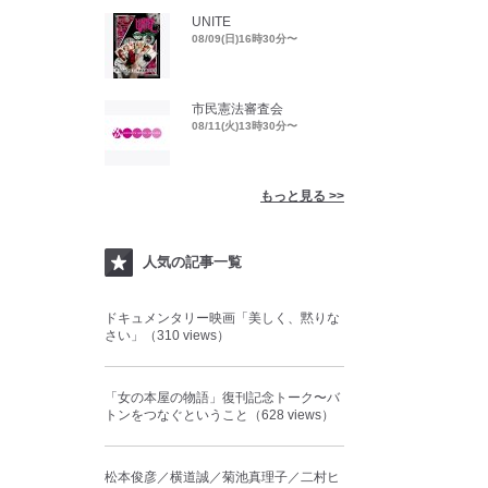
UNITE
08/09(日)16時30分〜
市民憲法審査会
08/11(火)13時30分〜
もっと見る >>
人気の記事一覧
ドキュメンタリー映画「美しく、黙りな
さい」（310 views）
「女の本屋の物語」復刊記念トーク〜バ
トンをつなぐということ（628 views）
松本俊彦／横道誠／菊池真理子／二村ヒ