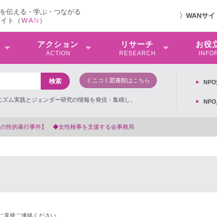
を伝える・学ぶ・つながる
〉
WANサ
サイト（
W
A
N
）
アクション
リサーチ
お役
ACTION
RESEARCH
INFO
ミニコミ図書館はこちら
NP
ミニズム実践とジェンダー研究の情報を発信・集積し、
NP
支援する会事務局
に直接ご連絡ください。