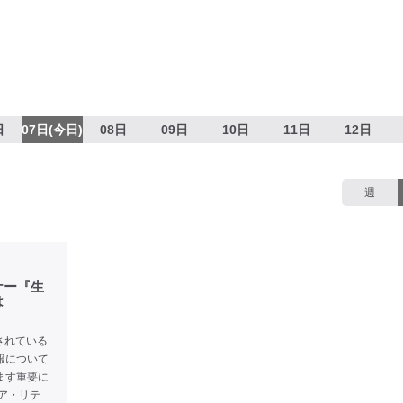
日
07日(今日)
08日
09日
10日
11日
12日
週
ナー『生
は
されている
報について
ます重要に
ア・リテ