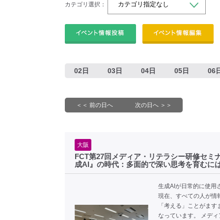
カテゴリ選択：
02日
03日
04日
05日
06
＜＜ 前の日へ
次の日へ ＞＞
大阪
FCT第27回メディア・リテラシー研修セミ
成AI』の時代：多面的で深い思考を育むに
生成AIが日常的に使用
現在、すべての人が情
「考える」ことがます
なっています。 メディ