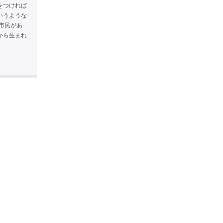
をつければ
いうような
市民があ
から生まれ