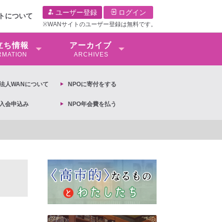
ユーザー登録
ログイン
イトについて
※WANサイトのユーザー登録は無料です。
⽴ち情報
アーカイブ
RMATION
ARCHIVES
O法⼈WANについて
NPOに寄付をする
O入会申込み
NPO年会費を払う
【抗議文】2026年3月13日第6次男女共同参