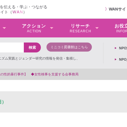
を伝える・学ぶ・つながる
〉
WANサ
サイト（
W
A
N
）
アクション
リサーチ
お役
ACTION
RESEARCH
INFO
ミニコミ図書館はこちら
NP
ミニズム実践とジェンダー研究の情報を発信・集積し、
NP
女性検事を支援する会事務局
日）