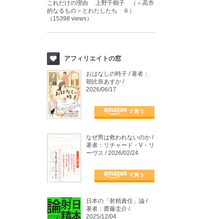
これだけの理由 上野千鶴子 （＜高市
的なるもの＞とわたしたち ６）
（15398 views）
アフィリエイトの窓
おはなしの時子 / 著者：
朝比奈あすか /
2026/06/17
なぜ男は救われないのか /
著者：リチャード・V・リ
ーヴス / 2026/02/24
日本の「射精責任」論 /
著者：齋藤圭介 /
2025/12/04