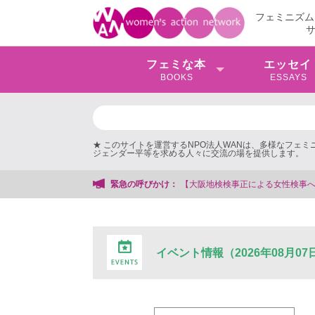
フェミニズム
フェミな本
エッセイ
BOOKS
ESSAYS
★ このサイトを運営するNPO法人WANは、多様なフェ
ジェンダー平等を求める人々に交流の場を提供します。
【大阪地検検事正による女性検事への性的暴行事件】 ◆
緊急の呼びかけ：
イベント情報（2026年08月07