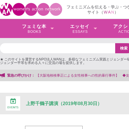
フェミニズムを伝える・学ぶ・つ
サイト（
W
A
N
）
フェミな本
エッセイ
アクシ
BOOKS
ESSAYS
ACTI
★ このサイトを運営するNPO法人WANは、多様なフェミニズム実践とジェンダー
ジェンダー平等を求める人々に交流の場を提供します。
事正による女性検事への性的暴行事件】 ◆女性検事を支援する会事務局
緊急の呼びかけ：
上野千鶴子講演（2019年08月30日）