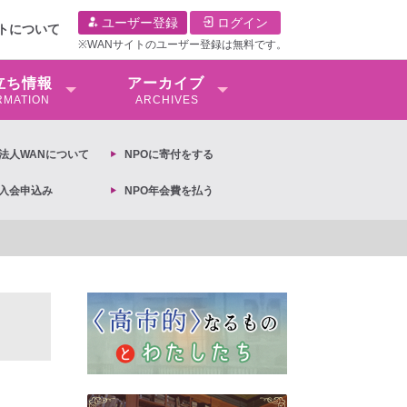
ユーザー登録
ログイン
イトについて
※WANサイトのユーザー登録は無料です。
⽴ち情報
アーカイブ
RMATION
ARCHIVES
O法⼈WANについて
NPOに寄付をする
O入会申込み
NPO年会費を払う