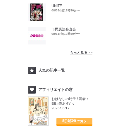
UNITE
08/09(日)16時30分〜
市民憲法審査会
08/11(火)13時30分〜
もっと見る >>
人気の記事一覧
アフィリエイトの窓
おはなしの時子 / 著者：
朝比奈あすか /
2026/06/17