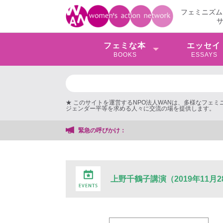
フェミニズム
フェミな本
エッセイ
BOOKS
ESSAYS
★ このサイトを運営するNPO法人WANは、多様なフェ
ジェンダー平等を求める人々に交流の場を提供します。
緊急の呼びかけ：
上野千鶴子講演（2019年11月2