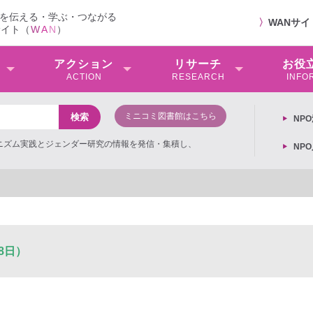
を伝える・学ぶ・つながる
〉
WANサ
サイト（
W
A
N
）
アクション
リサーチ
お役
ACTION
RESEARCH
INFO
ミニコミ図書館はこちら
NP
ミニズム実践とジェンダー研究の情報を発信・集積し、
NP
8日）