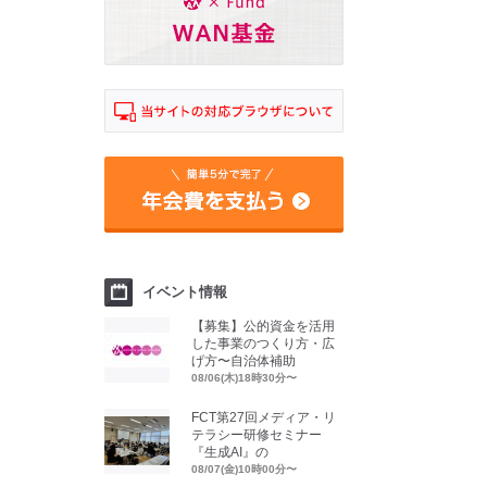
イベント情報
【募集】公的資金を活用
した事業のつくり方・広
げ方〜自治体補助
08/06(木)18時30分〜
FCT第27回メディア・リ
テラシー研修セミナー
『生成AI』の
08/07(金)10時00分〜