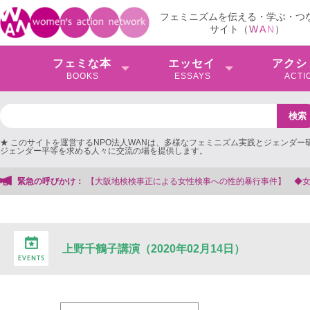
フェミニズムを伝える・学ぶ・つ
サイト（
W
A
N
）
フェミな本
エッセイ
アクシ
BOOKS
ESSAYS
ACTI
★ このサイトを運営するNPO法人WANは、多様なフェミニズム実践とジェンダー
ジェンダー平等を求める人々に交流の場を提供します。
検事への性的暴行事件】 ◆女性検事を支援する会事務局
緊急の呼びかけ：
上野千鶴子講演（2020年02月14日）