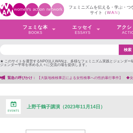
フェミニズムを伝える・学ぶ・つ
サイト（
W
A
N
）
フェミな本
エッセイ
アクシ
BOOKS
ESSAYS
ACTI
★ このサイトを運営するNPO法人WANは、多様なフェミニズム実践とジェンダー
ジェンダー平等を求める人々に交流の場を提供します。
検検事正による女性検事への性的暴行事件】 ◆女性検事を支援する会事務局
緊急の呼びかけ：
上野千鶴子講演（2023年11月14日）