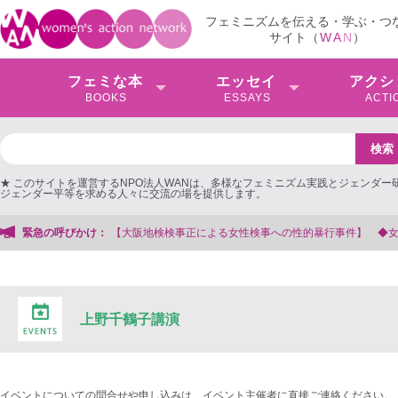
フェミニズムを伝える・学ぶ・つ
サイト（
W
A
N
）
フェミな本
エッセイ
アクシ
BOOKS
ESSAYS
ACTI
★ このサイトを運営するNPO法人WANは、多様なフェミニズム実践とジェンダー
ジェンダー平等を求める人々に交流の場を提供します。
緊急の呼びかけ：
【大阪地検検事正による女性検事への性的暴行事件】 ◆
上野千鶴子講演
イベントについての問合せや申し込みは、イベント主催者に直接ご連絡ください。