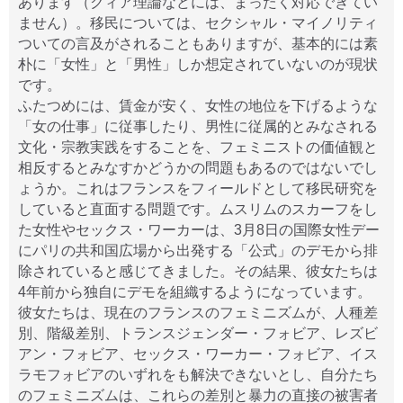
あります（クィア理論などには、まったく対応できてい
ません）。移民については、セクシャル・マイノリティ
ついての言及がされることもありますが、基本的には素
朴に「女性」と「男性」しか想定されていないのが現状
です。
ふたつめには、賃金が安く、女性の地位を下げるような
「女の仕事」に従事したり、男性に従属的とみなされる
文化・宗教実践をすることを、フェミニストの価値観と
相反するとみなすかどうかの問題もあるのではないでし
ょうか。これはフランスをフィールドとして移民研究を
していると直面する問題です。ムスリムのスカーフをし
た女性やセックス・ワーカーは、3月8日の国際女性デー
にパリの共和国広場から出発する「公式」のデモから排
除されていると感じてきました。その結果、彼女たちは
4年前から独自にデモを組織するようになっています。
彼女たちは、現在のフランスのフェミニズムが、人種差
別、階級差別、トランスジェンダー・フォビア、レズビ
アン・フォビア、セックス・ワーカー・フォビア、イス
ラモフォビアのいずれをも解決できないとし、自分たち
のフェミニズムは、これらの差別と暴力の直接の被害者