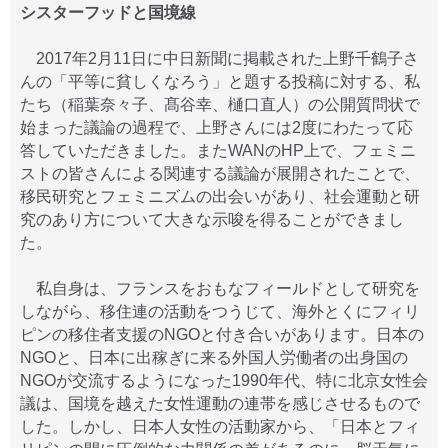
シスターフッドと国境線
2017年2月11日に中日新聞に掲載された上野千鶴子さ
んの「平等に貧しくなろう」と題する投稿に対する、私
たち（稲葉奈々子、髙谷幸、樋口直人）の公開質問状で
始まった議論の過程で、上野さんには2度にわたって応
答していただきました。またWANのHP上で、フェミニ
ストの皆さんによる関連する議論が展開されたことで、
移民研究とフェミニズムの出会いがあり、社会運動と研
究のあり方について大きな示唆を得ることができまし
た。
私自身は、フランスをおもなフィールドとして研究を
しながら、移住連の活動をつうじて、海外とくにフィリ
ピンの移住者支援のNGOと付き合いがあります。日本の
NGOと、日本に出稼ぎに来る外国人労働者の出身国の
NGOが交流するようになった1990年代、特に北京女性会
議は、国境を越えた女性運動の連帯を感じさせるもので
した。しかし、日本人女性の活動家から、「日本とフィ