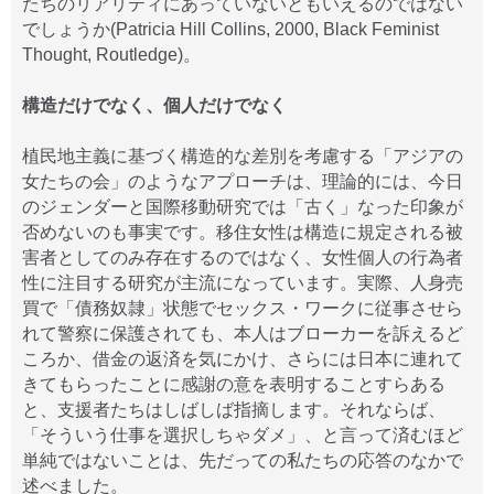
たちのリアリティにあっていないともいえるのではない
でしょうか(Patricia Hill Collins, 2000, Black Feminist
Thought, Routledge)。
構造だけでなく、個人だけでなく
植民地主義に基づく構造的な差別を考慮する「アジアの
女たちの会」のようなアプローチは、理論的には、今日
のジェンダーと国際移動研究では「古く」なった印象が
否めないのも事実です。移住女性は構造に規定される被
害者としてのみ存在するのではなく、女性個人の行為者
性に注目する研究が主流になっています。実際、人身売
買で「債務奴隷」状態でセックス・ワークに従事させら
れて警察に保護されても、本人はブローカーを訴えるど
ころか、借金の返済を気にかけ、さらには日本に連れて
きてもらったことに感謝の意を表明することすらある
と、支援者たちはしばしば指摘します。それならば、
「そういう仕事を選択しちゃダメ」、と言って済むほど
単純ではないことは、先だっての私たちの応答のなかで
述べました。