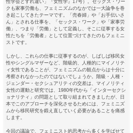
性学会とすれ違い」『女性学』17号）。セックス・ワー
クも家事労働も、フェミニズムのなかでは一大論争を巻
き起こしてきたテーマです。「売春婦」や「お手伝いさ
ん」とされる仕事を、「セックス・ワーク」や「家事労
働」、つまり「労働」として定義し、そこに従事する女
性たちを「労働者」として位置づけてきたのもフェミニ
ストです。
しかし、これらの仕事に従事するのが、しばしば移民女
性やシングルマザーなど、階級的、人種的にマイノリテ
ィ女性であることが、フェミニズムの観点からは十分に
考察されなかったのではないでしょうか。階級・人種・
ジェンダー・セクシュアリティの交差は、マイノリティ
女性の運動と研究では、1980年代から「インターセクシ
ョナリティ」の問題として取り組まれてきましたが、日
本でこのアプローチを深化させるためには、フェミニズ
ムから移民研究を鍛え直していく必要があることを痛感
します。
今回の議論で、フェミニスト的思考から多くを学ばせて