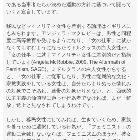
である当事者たちが決めた運動の方針に基づいて闘って
いくと宣言しています。
移民などマイノリティ女性を差別する論理はイギリスに
もみられます。アンジェラ・マクロビーは、男性と同程
度に高等教育を受けるようになり、「女の仕事」に就か
なくてもすむようになったミドルクラスの白人女性が、
「女の仕事」に就くマイノリティ女性に差別的だと指摘
しています(Angela McRobbie, 2009, The Aftermath of
Feminism, SAGE)。ミドルクラスの白人女性からする
と、「女の仕事」に従事したり、男性に従属的な文化・
宗教実践をしている女性は、自分たちより劣った憐れみ
の対象でこそあれ、連帯の対象たりえない、と。西欧的
民主主義の価値観に適った行為者でなければ、まだ「解
放」途上と見なされてしまうわけです。
しかし、移民女性にしてみれば、生きていくため、家族
を養うために選択している行為が、「フェミニスト」の
運動に合致しないならば、フェミニズムのほうが、彼女