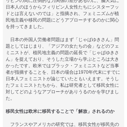
リピンの間に圧倒的な力関係の差があるのに、脳天気に
日本人のほうからフィリピン人女性たちにシスターフッ
ドとは言えないのでは」と指摘され、フェミニズムが植
民地主義や移民の問題にどうアプローチするのかに関心
を持ってきました。
日本の外国人労働者問題はまず「じゃぱゆきさん」問
題としてはじまり、「アジアの女たちの会」などのフェ
ミニストが、植民地主義の問題の延長で「じゃぱゆきさ
ん」を捉えており、そうした立場から学ぶところは大き
かったです。欧米ではブラック・フェミニストなど当事
者が指摘することを、日本の場合は1970年代末にすでに
日本人フェミニストが論じていたともいえます。そうし
たフェミニストたちから、私は研究者として移民女性に
対してどのようなアプローチがありうるのかを学びまし
た。
移民女性は欧米に移民することで「解放」されるのか
フランスやアメリカの研究では、移民女性が移民先の